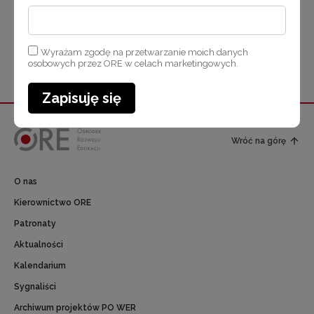
Wyrażam zgodę na przetwarzanie moich danych
osobowych przez ORE w celach marketingowych.
Zapisuję się
Wróć na górę
O nas
Kierownictwo ORE
Patronaty
Aktualności
Kalendarium
Sygnaliści
Archiwum projektów PO WER