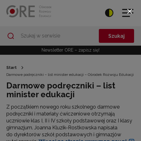
Przejdź do Nawigacji
Przejdź do stopki
Przejdź do treści artykułu
Szukaj
Newsletter ORE – zapisz się!
Start
Darmowe podręczniki – list minister edukacji – Ośrodek Rozwoju Edukacji
Darmowe podręczniki – list
minister edukacji
Z początkiem nowego roku szkolnego darmowe
podręczniki i materiały ćwiczeniowe otrzymają
uczniowie klas I, II i IV szkoły podstawowej oraz I klasy
gimnazjum. Joanna Kluzik-Rostkowska napisała
do dyrektorów szkół podstawowych i gimnazjów