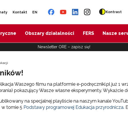
Kontrast
naty
Kontakt
EN
oryczne
Obszary działalności
FERS
Nasze ser
Newsletter ORE – zapisz się!
kacji
ników!
kacja Waszego filmu na platformie e-podręczniki.pl już 1 w
pobrania) pokazujący Wasze własne eksperymenty. Wykażcie d
ikowany na specjalnej playliście na naszym kanale YouTube.
. w tomie 5
Podstawy programowej Edukacja przyrodnicza.
E