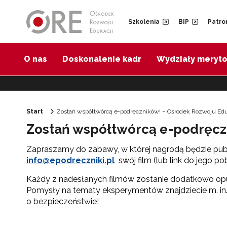
Przejdź do Nawigacji
Przejdź do stopki
Przejdź do treści artykułu
Szkolenia
BIP
Patro
O nas
Doskonalenie kadr
Wydziały meryt
Start
Zostań współtwórcą e-podręczników! – Ośrodek Rozwoju Edu
Zostań współtwórcą e-podręcz
Zapraszamy do zabawy, w której nagrodą będzie publi
info@epodreczniki.pl
swój film (lub link do jego 
Każdy z nadesłanych filmów zostanie dodatkowo opubl
Pomysły na tematy eksperymentów znajdziecie m. in
o bezpieczeństwie!