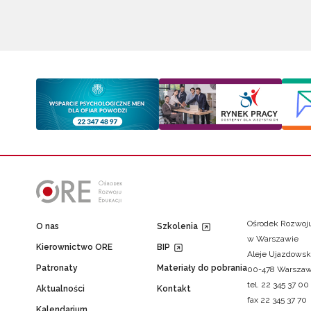
Ośrodek Rozwoju
O nas
Szkolenia
w Warszawie
Kierownictwo ORE
BIP
Aleje Ujazdowsk
Patronaty
Materiały do pobrania
00-478 Warsza
tel. 22 345 37 00
Aktualności
Kontakt
fax 22 345 37 70
Kalendarium