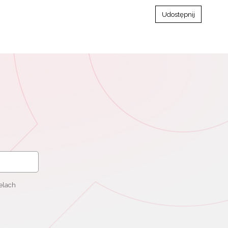
Udostępnij
elach