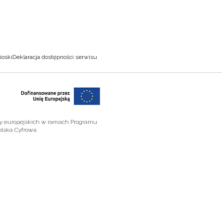
ioski
Deklaracja dostępności serwisu
zy europejskich w ramach Programu
olska Cyfrowa