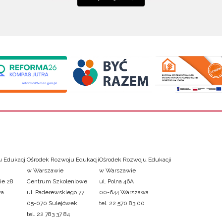
 Edukacji
Ośrodek Rozwoju Edukacji
Ośrodek Rozwoju Edukacji
w Warszawie
w Warszawie
ie 28
Centrum Szkoleniowe
ul. Polna 46A
wa
ul. Paderewskiego 77
00-644 Warszawa
05-070 Sulejówek
tel. 22 570 83 00
tel. 22 783 37 84