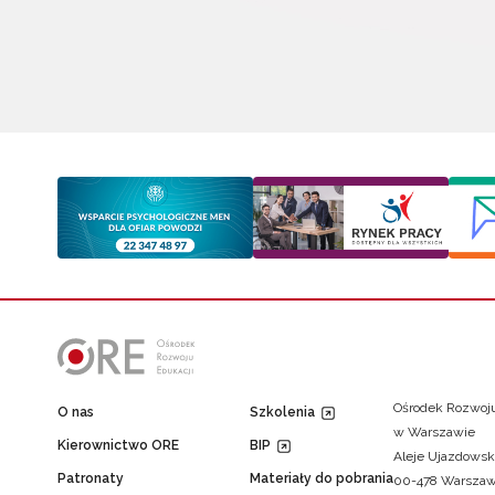
Ośrodek Rozwoju
O nas
Szkolenia
w Warszawie
Kierownictwo ORE
BIP
Aleje Ujazdowsk
Patronaty
Materiały do pobrania
00-478 Warsza