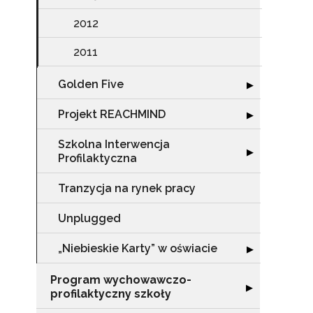
2012
N
2011
Zap
Golden Five
Rozwiń sekcję "
o s
▶
Adr
Projekt REACHMIND
Rozwiń sekcję 
▶
Szkolna Interwencja
Rozwiń sekcję "
▶
Profilaktyczna
W
cel
Tranzycja na rynek pracy
Unplugged
„Niebieskie Karty” w oświacie
Rozwiń sekcję "„
▶
Program wychowawczo-
Rozwiń sekcję 
▶
profilaktyczny szkoły