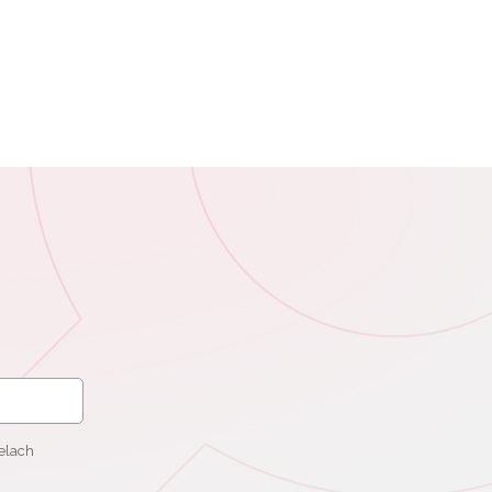
elach