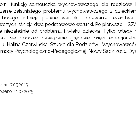
 pełni funkcję samouczka wychowawczego dla rodziców, k
̨zanie zaistniałego problemu wychowawczego z dzieckiem. N
"Rekomendowane programy profilaktyczne"
 chorego, istnieją pewne warunki podawania lekarstw
zych istnieją dwa podstawowe warunki. Po pierwsze – SZAC
 niezależnie od problemu i wieku dziecka. Tylko wtedy m
ogramy i projekty Wydziału"
azi się poprzez nawiązanie głębokiej więzi emocjon
iu. Halina Czerwińska, Szkoła dla Rodziców i Wychowawc
"Być razem"
mocy Psychologiczno-Pedagogicznej, Nowy Sącz 2014. Dy
zkoła dla Rodziców i Wychowawców"
ano: 7.05.2015
wano: 21.07.2025
Warto wiedzieć"