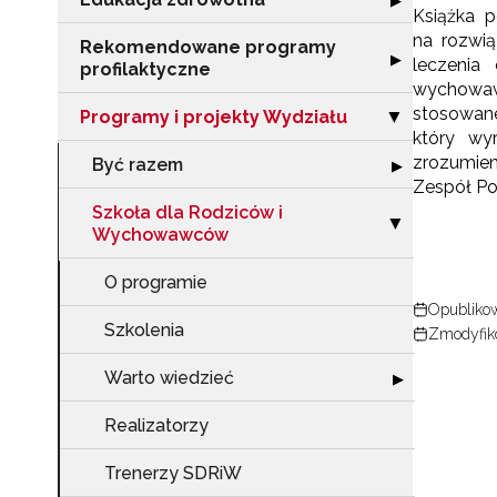
▶
Książka
na rozwia
Rekomendowane programy
Rozwiń sekcję 
▶
leczenia
profilaktyczne
wychowawc
stosowane
Programy i projekty Wydziału
Zwiń sekcję "Pr
▶
który wyr
zrozumien
Być razem
Rozwiń sekcję 
▶
Zespół Po
Szkoła dla Rodziców i
Zwiń sekcję "S
▶
Wychowawców
O programie
Opublikow
Szkolenia
Zmodyfiko
Warto wiedzieć
Rozwiń sekcję "
▶
Realizatorzy
Trenerzy SDRiW