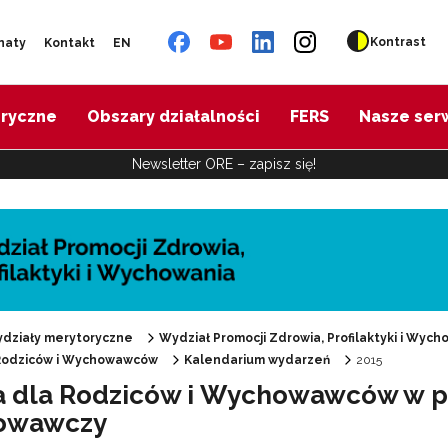
Kontrast
naty
Kontakt
EN
oryczne
Obszary działalności
FERS
Nasze ser
Newsletter ORE – zapisz się!
działy merytoryczne
Wydział Promocji Zdrowia, Profilaktyki i Wych
 Rodziców i Wychowawców
Kalendarium wydarzeń
2015
a dla Rodziców i Wychowawców w p
"Promocja Zdrowia"
owawczy
Edukacja zdrowotna"