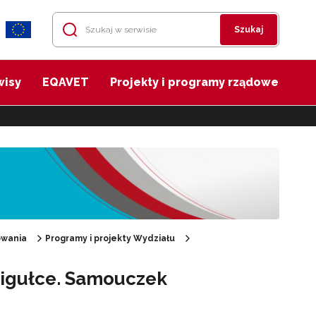
Szukaj
wisy
EQAVET
Projekty i programy rządowe
owania
Programy i projekty Wydziału
igułce. Samouczek