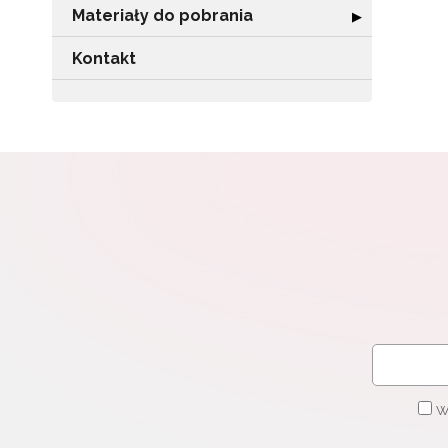
Materiały do pobrania
Rozwiń sekcję "
▶
Kontakt
W