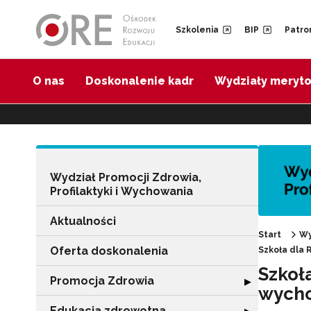
Przejdź do Nawigacji
Przejdź do stopki
Przejdź do treści artykułu
Szkolenia
BIP
Patro
O nas
Doskonalenie kadr
Wydziały meryt
Wydział Promocji Zdrowia,
Profilaktyki i Wychowania
Aktualności
Start
Wy
Oferta doskonalenia
Szkoła dla
Szkoł
Promocja Zdrowia
Rozwiń sekcję 
▶
wych
Edukacja zdrowotna
Rozwiń sekcję "