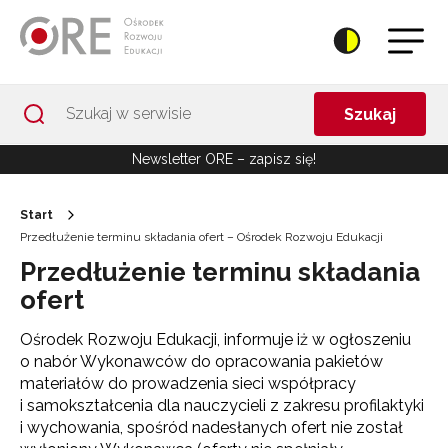
Przejdź do Nawigacji
Przejdź do stopki
Przejdź do treści artykułu
Szukaj
Newsletter ORE – zapisz się!
Start
Przedłużenie terminu składania ofert – Ośrodek Rozwoju Edukacji
Przedłużenie terminu składania
ofert
Ośrodek Rozwoju Edukacji, informuje iż w ogłoszeniu
o nabór Wykonawców do opracowania pakietów
materiałów do prowadzenia sieci współpracy
i samokształcenia dla nauczycieli z zakresu profilaktyki
i wychowania, spośród nadesłanych ofert nie został