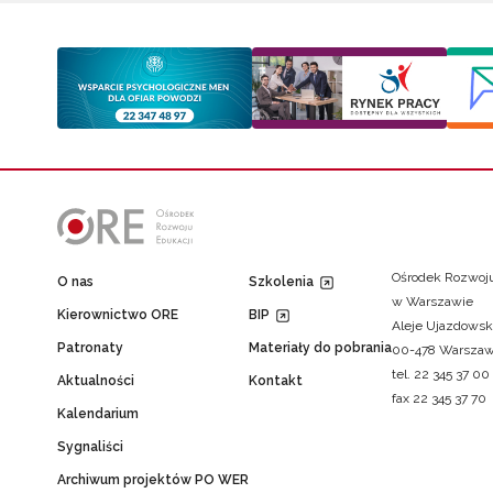
Ośrodek Rozwoju
O nas
Szkolenia
w Warszawie
Kierownictwo ORE
BIP
Aleje Ujazdowsk
Patronaty
Materiały do pobrania
00-478 Warsza
tel. 22 345 37 00
Aktualności
Kontakt
fax 22 345 37 70
Kalendarium
Sygnaliści
Archiwum projektów PO WER