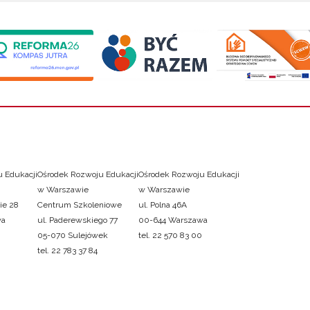
 Edukacji
Ośrodek Rozwoju Edukacji
Ośrodek Rozwoju Edukacji
w Warszawie
w Warszawie
ie 28
Centrum Szkoleniowe
ul. Polna 46A
wa
ul. Paderewskiego 77
00-644 Warszawa
05-070 Sulejówek
tel. 22 570 83 00
tel. 22 783 37 84