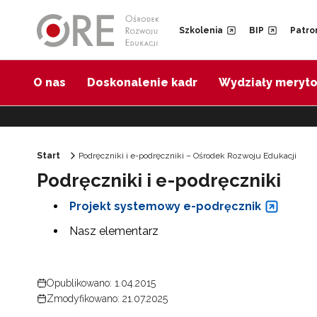
Przejdź do Nawigacji
Przejdź do stopki
Przejdź do treści artykułu
Szkolenia
BIP
Patro
O nas
Doskonalenie kadr
Wydziały meryt
Start
Podręczniki i e-podręczniki – Ośrodek Rozwoju Edukacji
Podręczniki i e-podręczniki
Projekt systemowy e-podręcznik
Nasz elementarz
Opublikowano: 1.04.2015
Zmodyfikowano: 21.07.2025