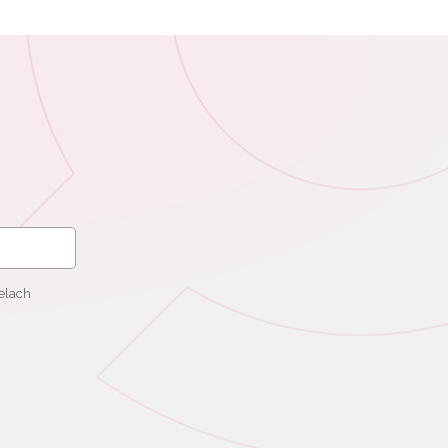
elach