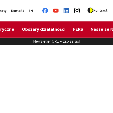
Kontrast
naty
Kontakt
EN
oryczne
Obszary działalności
FERS
Nasze ser
Newsletter ORE – zapisz się!