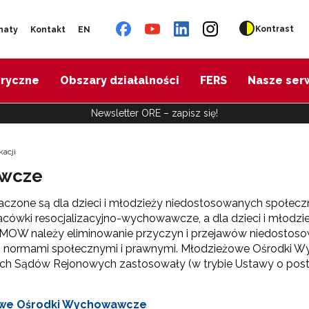
Kontrast
naty
Kontakt
EN
oryczne
Obszary działalności
FERS
Nasze ser
Newsletter ORE – zapisz się!
acji
awcze
ne są dla dzieci i młodzieży niedostosowanych społeczni
lacówki resocjalizacyjno-wychowawcze, a dla dzieci i młodzi
ań MOW należy eliminowanie przyczyn i przejawów niedosto
normami społecznymi i prawnymi. Młodzieżowe Ośrodki W
nich Sądów Rejonowych zastosowały (w trybie Ustawy o post
owe Ośrodki Wychowawcze