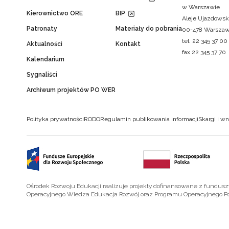
w Warszawie
Kierownictwo ORE
BIP
Aleje Ujazdowsk
Patronaty
Materiały do pobrania
00-478 Warsza
tel. 22 345 37 00
Aktualności
Kontakt
fax 22 345 37 70
Kalendarium
Sygnaliści
Archiwum projektów PO WER
Polityka prywatności
RODO
Regulamin publikowania informacji
Skargi i wn
Ośrodek Rozwoju Edukacji realizuje projekty dofinansowane z fundus
Operacyjnego Wiedza Edukacja Rozwój oraz Programu Operacyjnego P