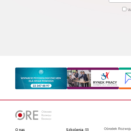
W
W
cel
Ośrodek Rozwoju
O nas
Szkolenia