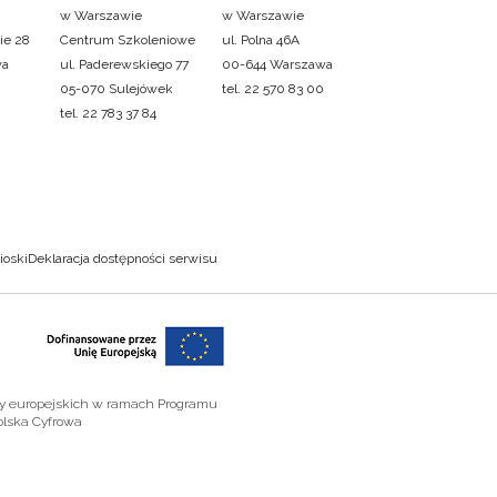
w Warszawie
w Warszawie
ie 28
Centrum Szkoleniowe
ul. Polna 46A
wa
ul. Paderewskiego 77
00-644 Warszawa
05-070 Sulejówek
tel. 22 570 83 00
tel. 22 783 37 84
ioski
Deklaracja dostępności serwisu
zy europejskich w ramach Programu
olska Cyfrowa