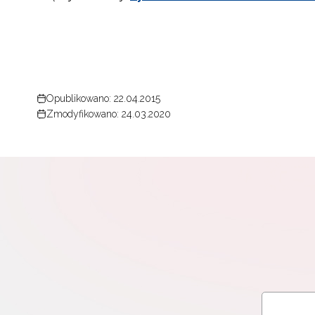
Opublikowano: 22.04.2015
Zmodyfikowano: 24.03.2020
N
Zap
o s
Adr