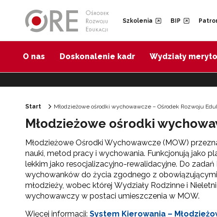
Przejdź do Nawigacji
Przejdź do stopki
Przejdź do treści artykułu
Szkolenia
BIP
Patro
O nas
Doskonalenie kadr
Wydziały meryt
Start
Młodzieżowe ośrodki wychowawcze – Ośrodek Rozwoju Eduk
Młodzieżowe ośrodki wychow
Młodzieżowe Ośrodki Wychowawcze (MOW) przeznaczo
nauki, metod pracy i wychowania. Funkcjonują jako p
lekkim jako resocjalizacyjno-rewalidacyjne. Do zad
wychowanków do życia zgodnego z obowiązującymi 
młodzieży, wobec której Wydziały Rodzinne i Nielet
wychowawczy w postaci umieszczenia w MOW.
Więcej informacji:
System Kierowania – Młodzież