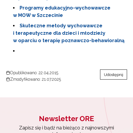
Zapisz się i bądź na bieżąco z najnowszymi
Programy edukacyjno-wychowawcze
informacjami
o szkoleniach i programach.
w MOW w Szczecinie
Adres e-mail:
Skuteczne metody wychowawcze
i terapeutyczne dla dzieci i młodzieży
w oparciu o terapię poznawczo-behawioralną
Wyrażam zgodę na przetwarzanie moich danych
osobowych przez ORE w celach marketingowych.
Zapisuję się
Opublikowano: 22.04.2015
Udostępnij
Zmodyfikowano: 21.07.2025
Newsletter ORE
Zapisz się i bądź na bieżąco z najnowszymi