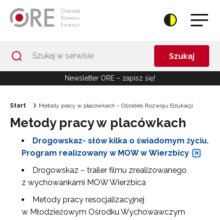
Przejdź do Nawigacji
Przejdź do stopki
Przejdź do treści artykułu
Szukaj
Newsletter ORE – zapisz się!
Start
Metody pracy w placówkach – Ośrodek Rozwoju Edukacji
Metody pracy w placówkach
Drogowskaz- słów kilka o świadomym życiu.
Program realizowany w MOW w Wierzbicy
Drogowskaz – trailer filmu zrealizowanego
z wychowankami MOW Wierzbica
Metody pracy resocjalizacyjnej
w Młodzieżowym Ośrodku Wychowawczym