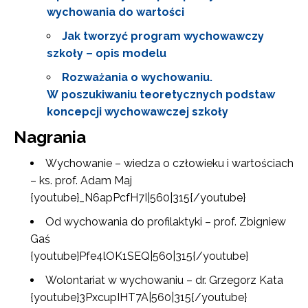
wychowania do wartości
Jak tworzyć program wychowawczy
szkoły – opis modelu
Rozważania o wychowaniu.
W poszukiwaniu teoretycznych podstaw
koncepcji wychowawczej szkoły
Nagrania
Wychowanie – wiedza o człowieku i wartościach
– ks. prof. Adam Maj
{youtube}_N6apPcfH7I|560|315{/youtube}
Od wychowania do profilaktyki – prof. Zbigniew
Gaś
{youtube}Pfe4lOK1SEQ|560|315{/youtube}
Wolontariat w wychowaniu – dr. Grzegorz Kata
{youtube}3PxcupIHT7A|560|315{/youtube}