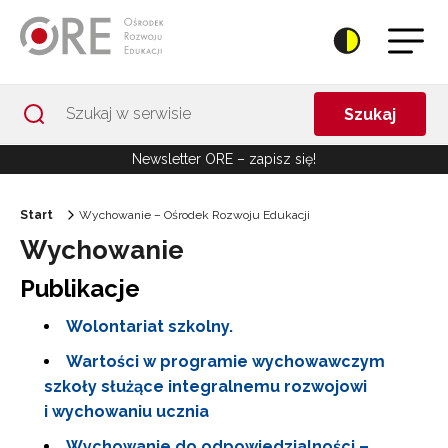
Przejdź do Nawigacji
Przejdź do stopki
Przejdź do treści artykułu
Szukaj
Newsletter ORE – zapisz się!
Start
Wychowanie – Ośrodek Rozwoju Edukacji
Wychowanie
Publikacje
Wolontariat szkolny.
Wartości w programie wychowawczym
szkoły służące integralnemu rozwojowi
i wychowaniu ucznia
Wychowanie do odpowiedzialności –