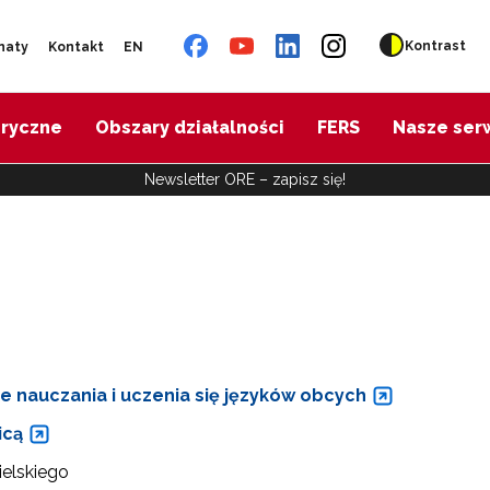
Kontrast
naty
Kontakt
EN
oryczne
Obszary działalności
FERS
Nasze ser
Newsletter ORE – zapisz się!
ie nauczania i uczenia się języków obcych
icą
elskiego