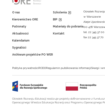
Ośrodek Rozwoju
O nas
Szkolenia
w Warszawie
Kierownictwo ORE
BIP
Aleje Ujazdowsk
Patronaty
Materiały do pobrania
00-478 Warsza
tel. 22 345 37 00
Aktualności
Kontakt
fax 22 345 37 70
Kalendarium
Sygnaliści
Archiwum projektów PO WER
Polityka prywatności
RODO
Regulamin publikowania informacji
Skargi i wn
Ośrodek Rozwoju Edukacji realizuje projekty dofinansowane z fundus
Operacyjnego Wiedza Edukacja Rozwój oraz Programu Operacyjnego P