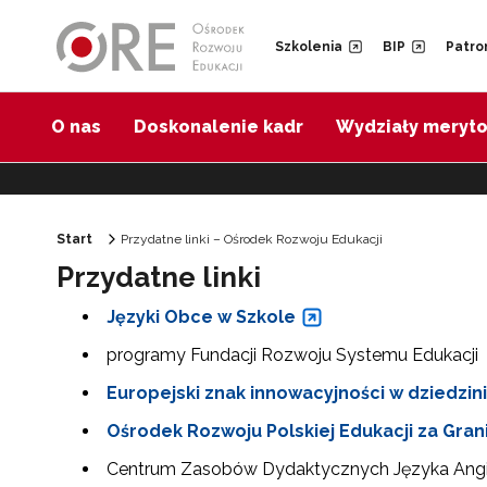
Przejdź do Nawigacji
Przejdź do stopki
Przejdź do treści artykułu
Szkolenia
BIP
Patro
O nas
Doskonalenie kadr
Wydziały meryt
Start
Przydatne linki – Ośrodek Rozwoju Edukacji
Przydatne linki
Języki Obce w Szkole
programy Fundacji Rozwoju Systemu Edukacji
Europejski znak innowacyjności w dziedzin
Ośrodek Rozwoju Polskiej Edukacji za Gran
Centrum Zasobów Dydaktycznych Języka Angi