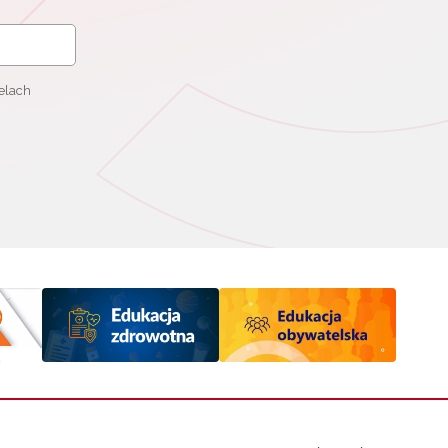
elach