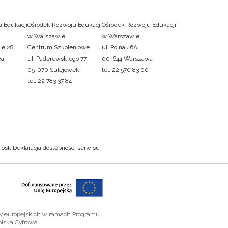
 Edukacji
Ośrodek Rozwoju Edukacji
Ośrodek Rozwoju Edukacji
w Warszawie
w Warszawie
ie 28
Centrum Szkoleniowe
ul. Polna 46A
wa
ul. Paderewskiego 77
00-644 Warszawa
05-070 Sulejówek
tel. 22 570 83 00
tel. 22 783 37 84
ioski
Deklaracja dostępności serwisu
zy europejskich w ramach Programu
olska Cyfrowa