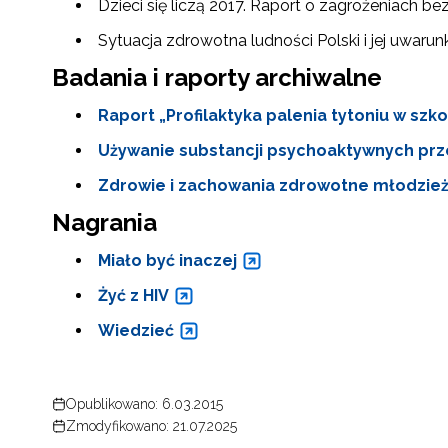
Dzieci się liczą 2017. Raport o zagrożeniach b
Sytuacja zdrowotna ludności Polski i jej uwaru
Badania i raporty archiwalne
Raport „Profilaktyka palenia tytoniu w szko
Używanie substancji psychoaktywnych prz
Zdrowie i zachowania zdrowotne młodzież
Nagrania
N
Miało być inaczej
Zap
o s
Żyć z HIV
Adr
Wiedzieć
W
Opublikowano: 6.03.2015
cel
Zmodyfikowano: 21.07.2025