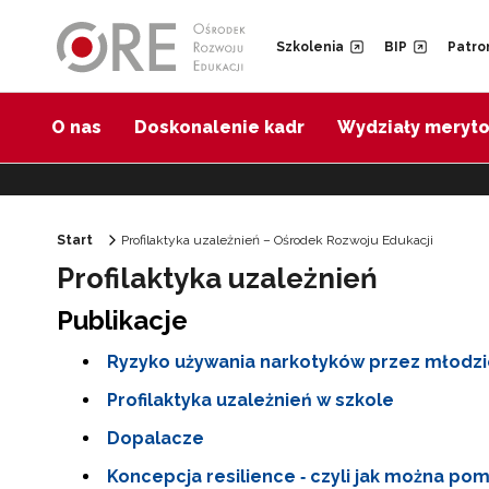
Przejdź do Nawigacji
Przejdź do stopki
Przejdź do treści artykułu
Szkolenia
BIP
Patro
O nas
Doskonalenie kadr
Wydziały meryt
Start
Profilaktyka uzależnień – Ośrodek Rozwoju Edukacji
Profilaktyka uzależnień
Publikacje
Ryzyko używania narkotyków przez młodzie
Profilaktyka uzależnień w szkole
Dopalacze
Koncepcja resilience ‑ czyli jak można p