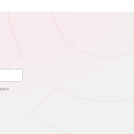
elach