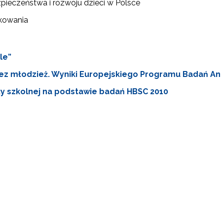
ezpieczeństwa i rozwoju dzieci w Polsce
nkowania
le”
ez młodzież. Wyniki Europejskiego Programu Badań An
y szkolnej na podstawie badań HBSC 2010
ewsletter ORE
isz się i bądź na bieżąco z najnowszymi informacjami
zkoleniach i programach.
es e-mail:
yrażam zgodę na przetwarzanie moich danych osobowych przez ORE w
ach marketingowych.