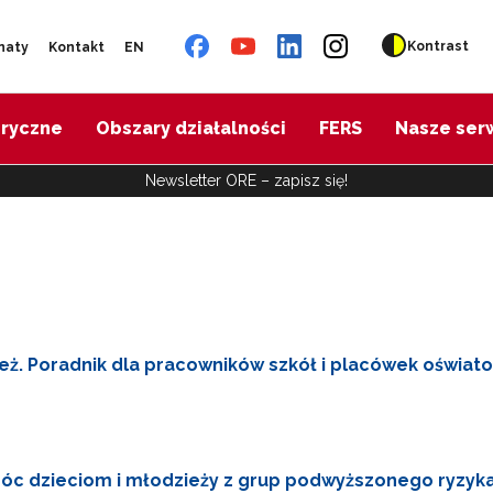
Kontrast
naty
Kontakt
EN
oryczne
Obszary działalności
FERS
Nasze ser
Newsletter ORE – zapisz się!
ż. Poradnik dla pracowników szkół i placówek oświat
omóc dzieciom i młodzieży z grup podwyższonego ryzyk