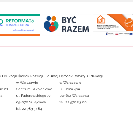
 Edukacji
Ośrodek Rozwoju Edukacji
Ośrodek Rozwoju Edukacji
w Warszawie
w Warszawie
ie 28
Centrum Szkoleniowe
ul. Polna 46A
wa
ul. Paderewskiego 77
00-644 Warszawa
05-070 Sulejówek
tel. 22 570 83 00
tel. 22 783 37 84