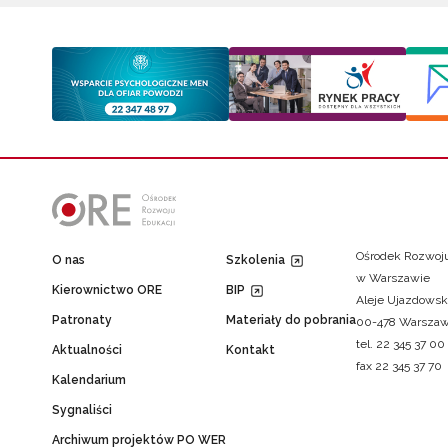
Ośrodek Rozwoju
O nas
Szkolenia
w Warszawie
Kierownictwo ORE
BIP
Aleje Ujazdowsk
Patronaty
Materiały do pobrania
00-478 Warsza
tel. 22 345 37 00
Aktualności
Kontakt
fax 22 345 37 70
Kalendarium
Sygnaliści
Archiwum projektów PO WER