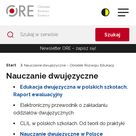
Przejdź do Nawigacji
Przejdź do stopki
Przejdź do treści artykułu
Szukaj
Newsletter ORE – zapisz się!
Start
Nauczanie dwujęzyczne – Ośrodek Rozwoju Edukacji
Nauczanie dwujęzyczne
Edukacja dwujęzyczna w polskich szkołach.
Raport ewaluacyjny
Elektroniczny przewodnik o zakładaniu
oddziałów dwujęzycznych
CLIL w polskich szkołach. Od teorii do praktyki
Nauczanie dwujęzyczne w Polsce