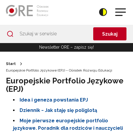
Przejdź do Nawigacji
Przejdź do stopki
Przejdź do treści artykułu
Szukaj
Newsletter ORE – zapisz się!
Start
Europejskie Portfolio Językowe (EPJ) – Ośrodek Rozwoju Edukacji
Europejskie Portfolio Językowe
(EPJ)
Idea i geneza powstania EPJ
Dziennik − Jak staję się poliglotą
Moje pierwsze europejskie portfolio
językowe. Poradnik dla rodziców i nauczycieli