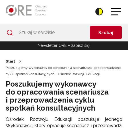
Przejdź do Nawigacji
Przejdź do stopki
Przejdź do treści artykułu
Szukaj
Newsletter ORE – zapisz się!
Start
Poszukujemy wykonawcy do opracowania scenariusza i przeprowadzenia
cyklu spotkań konsultacyjnych – Ośrodek Rozwoju Edukacji
Poszukujemy wykonawcy
do opracowania scenariusza
i przeprowadzenia cyklu
spotkań konsultacyjnych
Ośrodek Rozwoju Edukacji poszukuje jednego
Wykonawcę, który opracuje scenariusz i przeprowadzi