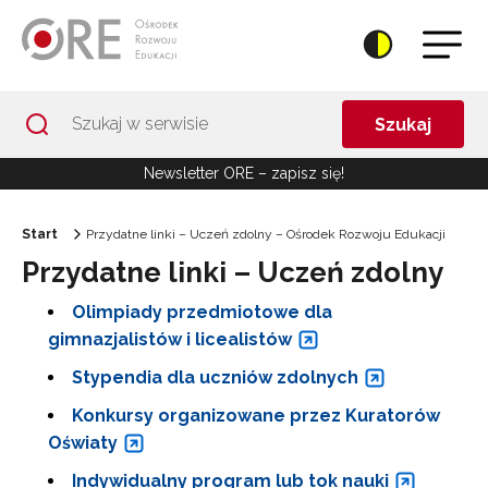
Przejdź do Nawigacji
Przejdź do stopki
Przejdź do treści artykułu
Szukaj
Newsletter ORE – zapisz się!
Start
Przydatne linki – Uczeń zdolny – Ośrodek Rozwoju Edukacji
Przydatne linki – Uczeń zdolny
Olimpiady przedmiotowe dla
gimnazjalistów i licealistów
Stypendia dla uczniów zdolnych
Konkursy organizowane przez Kuratorów
Oświaty
Indywidualny program lub tok nauki