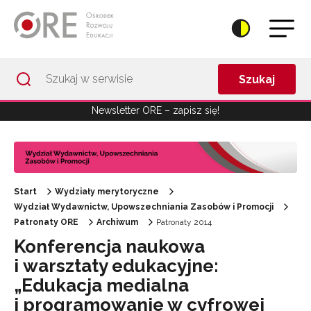
Przejdź do Nawigacji
Przejdź do stopki
Przejdź do treści artykułu
Szukaj
Newsletter ORE – zapisz się!
Start
Wydziały merytoryczne
Wydział Wydawnictw, Upowszechniania Zasobów i Promocji
Patronaty ORE
Archiwum
Patronaty 2014
Konferencja naukowa
i warsztaty edukacyjne:
„Edukacja medialna
i programowanie w cyfrowej