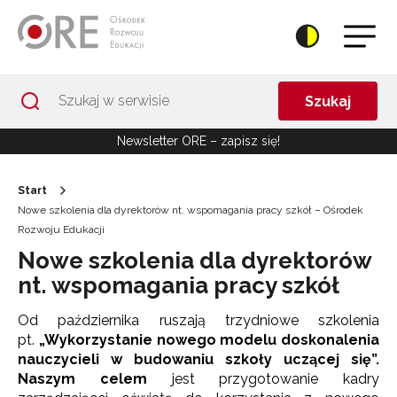
Przejdź do Nawigacji
Przejdź do stopki
Przejdź do treści artykułu
Szukaj
Newsletter ORE – zapisz się!
Start
Nowe szkolenia dla dyrektorów nt. wspomagania pracy szkół – Ośrodek
Rozwoju Edukacji
Nowe szkolenia dla dyrektorów
nt. wspomagania pracy szkół
Od października ruszają trzydniowe szkolenia
pt.
„Wykorzystanie nowego modelu doskonalenia
nauczycieli w budowaniu szkoły uczącej się
”.
Naszym celem
jest przygotowanie kadry