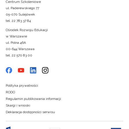
Centrum Szkoleniowe
ul. Paderewskiego 77
05-070 Sulejówek
Wyrażam zgodę na przetwarzanie moich danych
tel. 22 783 37 84
celach marketingowych.
Ośrodek Rozwoju Edukacji
w Warszawie
Zapisuję się
ul. Polna 46A
00-644 Warszawa
tel. 22 570 83 00
Polityka prywatności
RODO
Regulamin publikowania informacji
Skargi i wnioski
Deklaracja dostępności serwisu