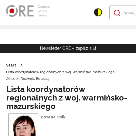
Przejdź do Nawigacji
Przejdź do stopki
Przejdź do treści artykułu
Newsletter ORE – zapisz się!
Start
Lista koordynatorów regionalnych z woj. warmińsko-mazurskiego –
Ośrodek Rozwoju Edukacji
Lista koordynatorów
regionalnych z woj. warmińsko-
mazurskiego
Bożena Osik