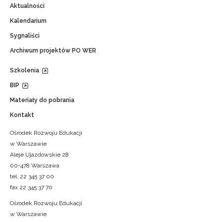
Aktualności
Kalendarium
Sygnaliści
Archiwum projektów PO WER
Szkolenia
BIP
Materiały do pobrania
Kontakt
Ośrodek Rozwoju Edukacji
w Warszawie
Aleje Ujazdowskie 28
00-478 Warszawa
Newsletter ORE
tel. 22 345 37 00
fax 22 345 37 70
Zapisz się i bądź na bieżąco z najnowszym
o szkoleniach i programach.
Ośrodek Rozwoju Edukacji
Adres e-mail:
w Warszawie