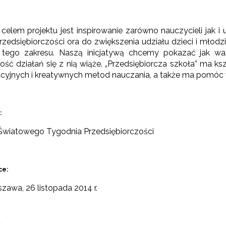
elem projektu jest inspirowanie zarówno nauczycieli jak i
przedsiębiorczości ora do zwiększenia udziału dzieci i mło
tego zakresu. Naszą inicjatywą chcemy pokazać jak ważn
ość działań się z nią wiąże. „Przedsiębiorcza szkoła” ma ks
cyjnych i kreatywnych metod nauczania, a także ma pomóc w
rchiwum"
:
Światowego Tygodnia Przedsiębiorczości
ce:
szawa, 26 listopada 2014 r.
: