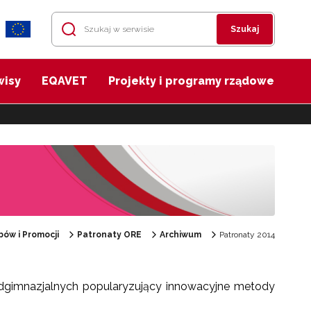
Szukaj
wisy
EQAVET
Projekty i programy rządowe
ów i Promocji
Patronaty ORE
Archiwum
Patronaty 2014
nadgimnazjalnych popularyzujący innowacyjne metody