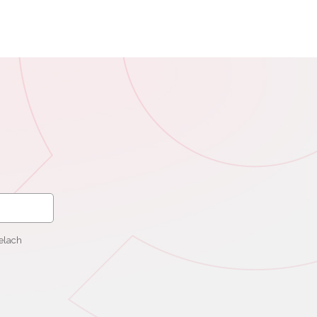
elach