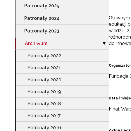
Patronaty 2025
Głównym c
Patronaty 2024
edukacji 
wiedzę z 
Patronaty 2023
różnorodn
Archiwum
do innowa
Zwiń sekcję "A
▶
Patronaty 2022
Organizator
Patronaty 2021
Fundacja 
Patronaty 2020
Patronaty 2019
Data i miejs
Patronaty 2018
Finał: War
Patronaty 2017
Patronaty 2016
Adresaci