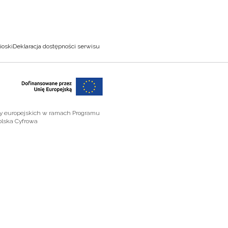
ioski
Deklaracja dostępności serwisu
zy europejskich w ramach Programu
olska Cyfrowa