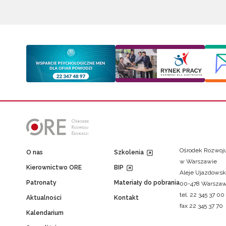
Ośrodek Rozwoju
O nas
Szkolenia
w Warszawie
Kierownictwo ORE
BIP
Aleje Ujazdowsk
Patronaty
Materiały do pobrania
00-478 Warsza
tel. 22 345 37 00
Aktualności
Kontakt
fax 22 345 37 70
Kalendarium