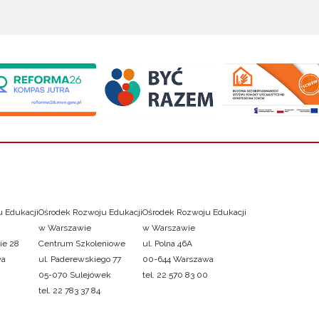
 Edukacji
Ośrodek Rozwoju Edukacji
Ośrodek Rozwoju Edukacji
w Warszawie
w Warszawie
ie 28
Centrum Szkoleniowe
ul. Polna 46A
wa
ul. Paderewskiego 77
00-644 Warszawa
05-070 Sulejówek
tel. 22 570 83 00
tel. 22 783 37 84