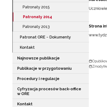
Patronaty 2015
Uczniowie
Patronaty 2014
Strona i
Patronaty 2013
www.tydzi
Patronat ORE − Dokumenty
Kontakt
Najnowsze publikacje
N
Opubliko
Zmodyfiko
Publikacje w przygotowaniu
Zap
o s
Procedury i regulacje
Adr
Cyfryzacja procesów back-office
w ORE
W
Kontakt
cel