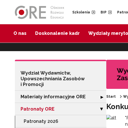
Przejdź do Nawigacji
Przejdź do stopki
Przejdź do treści artykułu
Szkolenia
BIP
Patro
O nas
Doskonalenie kadr
Wydziały meryt
Wydział Wydawnictw,
Upowszechniania Zasobów
i Promocji
Materiały informacyjne ORE
Rozwiń sekcję "
▶
Start
Wy
Konku
Patronaty ORE
Zwiń sekcję "Pa
▶
"
Patronaty 2026
n