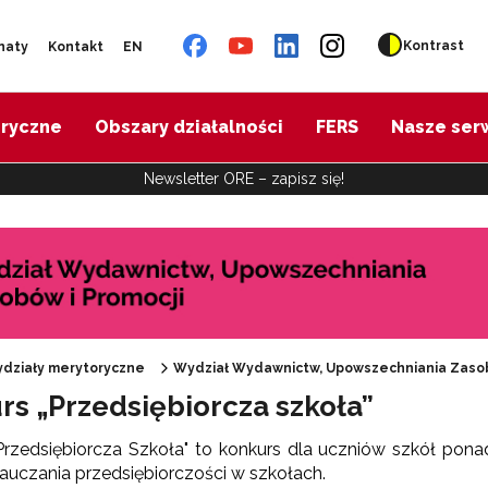
Kontrast
naty
Kontakt
EN
oryczne
Obszary działalności
FERS
Nasze ser
Newsletter ORE – zapisz się!
Materiały informacyjne ORE"
działy merytoryczne
Wydział Wydawnictw, Upowszechniania Zasob
rs „Przedsiębiorcza szkoła”
tronaty ORE"
Przedsiębiorcza Szkoła" to konkurs dla uczniów szkół po
auczania przedsiębiorczości w szkołach.