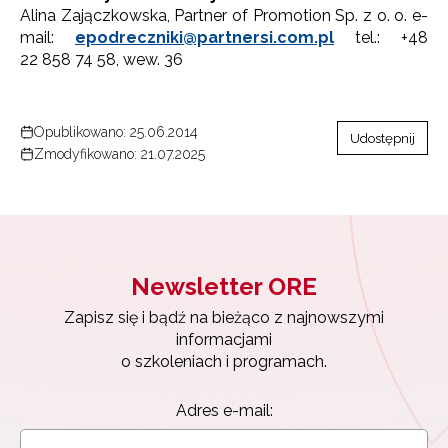
Alina Zajączkowska, Partner of Promotion Sp. z o. o. e-
Adres e-mail:
mail:
epodreczniki@partnersi.com.pl
tel.: +48
22 858 74 58, wew. 36
Wyrażam zgodę na przetwarzanie moich danych
osobowych przez ORE w celach marketingowych.
Opublikowano: 25.06.2014
Udostępnij
Zmodyfikowano: 21.07.2025
Zapisuję się
Newsletter ORE
Zapisz się i bądź na bieżąco z najnowszymi
informacjami
o szkoleniach i programach.
Adres e-mail: