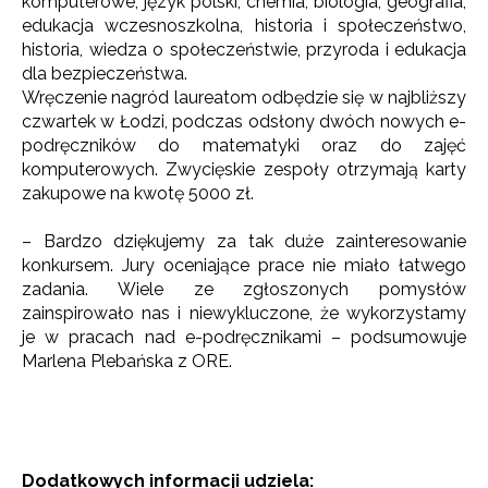
komputerowe, język polski, chemia, biologia, geografia,
edukacja wczesnoszkolna, historia i społeczeństwo,
historia, wiedza o społeczeństwie, przyroda i edukacja
dla bezpieczeństwa.
Wręczenie nagród laureatom odbędzie się w najbliższy
czwartek w Łodzi, podczas odsłony dwóch nowych e-
podręczników do matematyki oraz do zajęć
komputerowych. Zwycięskie zespoły otrzymają karty
zakupowe na kwotę 5000 zł.
– Bardzo dziękujemy za tak duże zainteresowanie
konkursem. Jury oceniające prace nie miało łatwego
zadania. Wiele ze zgłoszonych pomysłów
zainspirowało nas i niewykluczone, że wykorzystamy
je w pracach nad e-podręcznikami – podsumowuje
Marlena Plebańska z ORE.
Newsletter ORE
Zapisz się i bądź na bieżąco z najnowszymi
informacjami
o szkoleniach i programach.
Dodatkowych informacji udziela: