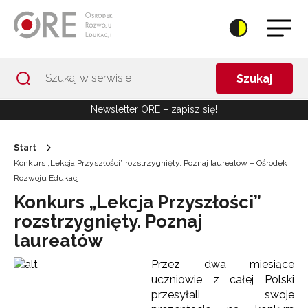
Przejdź do Nawigacji
Przejdź do stopki
Przejdź do treści artykułu
Szukaj
Newsletter ORE – zapisz się!
Start
Konkurs „Lekcja Przyszłości” rozstrzygnięty. Poznaj laureatów – Ośrodek
Rozwoju Edukacji
Konkurs „Lekcja Przyszłości”
rozstrzygnięty. Poznaj
laureatów
Przez dwa miesiące
uczniowie z całej Polski
przesyłali swoje