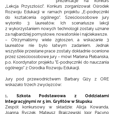
prezentacje na konkurs
„Lekcja Przyszłości”. Konkurs zorganizował Ośrodek
Rozwoju Edukacji w ramach projektu „E-podręczniki
do kształcenia ogólnego”. Sześcioosobowe jury
wyłoniło 3 laureatów. Ich scenariusze lekcji
z wykorzystaniem nowych technologii zostały uznane
za najbardziej pomysłowe, nowatorskie i najciekawsze.
– Otrzymaliśmy wiele zgłoszeń, a wskazanie 3
laureatów nie było łatwym zadaniem. Jednak
wszystkie przesłane prace zostały dokładnie ocenione
przez sześcioosobowe jury – mówi Marlena Plebańska,
p.o. Koordynator projektu "E-podręczniki do nauczania
ogólnego" z Ośrodka Rozwoju Edukacji.
Jury pod przewodnictwem Barbary Giży z ORE
wskazało trzech zwycięzców:
1
. Szkoła Podstawowa z Oddziałami
Integracyjnymi nr 5 im. Gryfitów w Słupsku
Zespół konkursowy w składzie: Alicja Kowanda,
Joanna Ryczek, Mateusz Brajczewski, Igor Pacyno