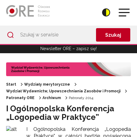
Przejdź do Nawigacji
Przejdź do stopki
Przejdź do treści artykułu
Szukaj
Newsletter ORE – zapisz się!
Start
Wydziały merytoryczne
Wydział Wydawnictw, Upowszechniania Zasobów i Promocji
Patronaty ORE
Archiwum
Patronaty 2014
I Ogólnopolska Konferencja
„Logopedia w Praktyce”
I Ogólnopolska Konferencja „Logopedia
w Praktyce” w całości będzie poświęcona