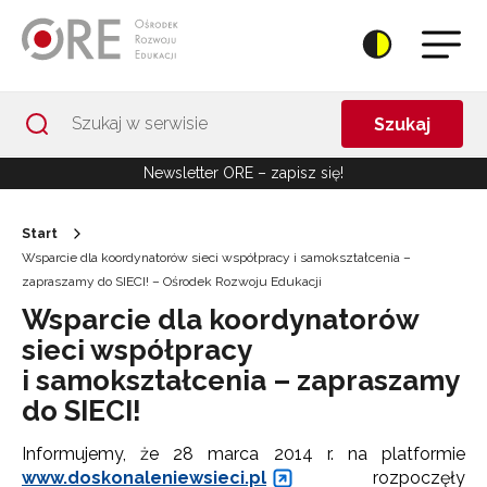
Przejdź do Nawigacji
Przejdź do stopki
Przejdź do treści artykułu
Szukaj
Newsletter ORE – zapisz się!
Start
Wsparcie dla koordynatorów sieci współpracy i samokształcenia –
zapraszamy do SIECI! – Ośrodek Rozwoju Edukacji
Wsparcie dla koordynatorów
sieci współpracy
i samokształcenia – zapraszamy
do SIECI!
Informujemy, że 28 marca 2014 r. na platformie
www.doskonaleniewsieci.pl
rozpoczęły