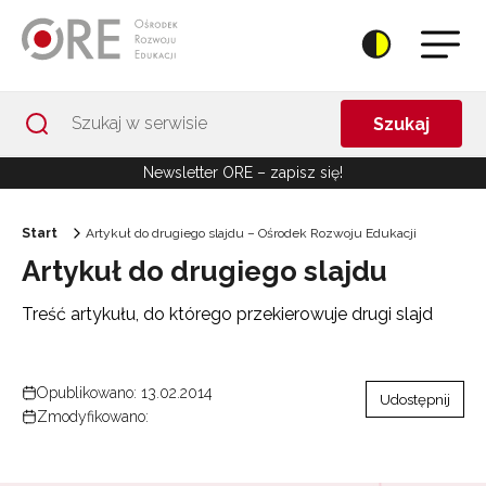
Przejdź do Nawigacji
Przejdź do stopki
Przejdź do treści artykułu
Szukaj
Newsletter ORE – zapisz się!
Start
Artykuł do drugiego slajdu – Ośrodek Rozwoju Edukacji
Artykuł do drugiego slajdu
Treść artykułu, do którego przekierowuje drugi slajd
Opublikowano: 13.02.2014
Udostępnij
Zmodyfikowano: