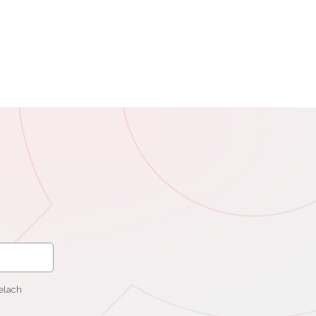
elach