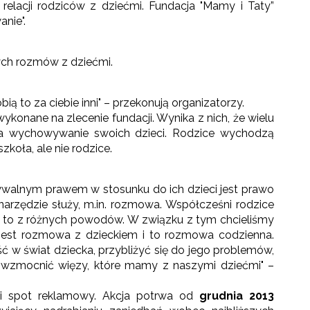
lacji rodziców z dziećmi. Fundacja "Mamy i Taty”
nie".
ych rozmów z dziećmi.
ią to za ciebie inni" – przekonują organizatorzy.
ykonane na zlecenie fundacji. Wynika z nich, że wielu
na wychowywanie swoich dzieci. Rodzice wychodzą
zkoła, ale nie rodzice.
bywalnym prawem w stosunku do ich dzieci jest prawo
arzędzie służy, m.in. rozmowa. Współcześni rodzice
a to z różnych powodów. W związku z tym chcieliśmy
jest rozmowa z dzieckiem i to rozmowa codzienna.
ć w świat dziecka, przybliżyć się do jego problemów,
tu wzmocnić więzy, które mamy z naszymi dziećmi" –
i spot reklamowy. Akcja potrwa od
grudnia 2013