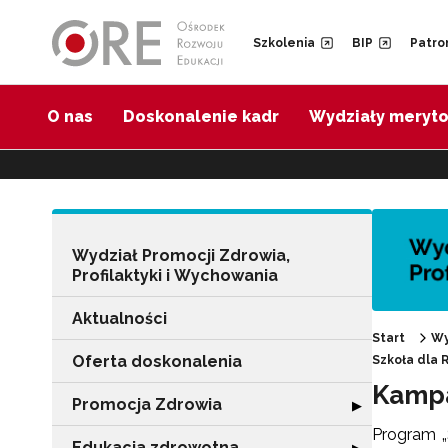
Przejdź do Nawigacji
Przejdź do stopki
Przejdź do treści artykułu
Szkolenia
BIP
Patro
O nas
Doskonalenie kadr
Wydziały meryt
Wydział Promocji Zdrowia,
Profilaktyki i Wychowania
Aktualności
Start
Wy
Oferta doskonalenia
Szkoła dla
Kampa
Promocja Zdrowia
Rozwiń sekcję 
▶
Program „
Edukacja zdrowotna
Rozwiń sekcję "