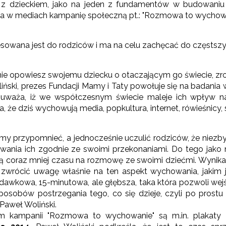
 dzieckiem, jako na jeden z fundamentów w budowaniu re
a w mediach kampanię społeczną pt.: "Rozmowa to wychowa
"Rekomendowane programy profilaktyczne"
esowana jest do rodziców i ma na celu zachęcać do częstsz
ogramy i projekty Wydziału"
y nie opowiesz swojemu dziecku o otaczającym go świecie, zrob
"Być razem"
ński, prezes Fundacji Mamy i Taty powołuje się na badania w
 uważa, iż we współczesnym świecie maleje ich wpływ 
zkoła dla Rodziców i Wychowawców"
a, że dziś wychowują media, popkultura, internet, rówieśnicy, s
iśmy przypomnieć, a jednocześnie uczulić rodziców, że niez
ania ich zgodnie ze swoimi przekonaniami. Do tego jako n
ą coraz mniej czasu na rozmowę ze swoimi dziećmi. Wynik
zwrócić uwagę właśnie na ten aspekt wychowania, jakim 
Warto wiedzieć"
zdawkowa, 15-minutowa, ale głębsza, taka która pozwoli wejś
posobów postrzegania tego, co się dzieje, czyli po pros
Paweł Woliński.
m kampanii "Rozmowa to wychowanie" są m.in. plakaty 