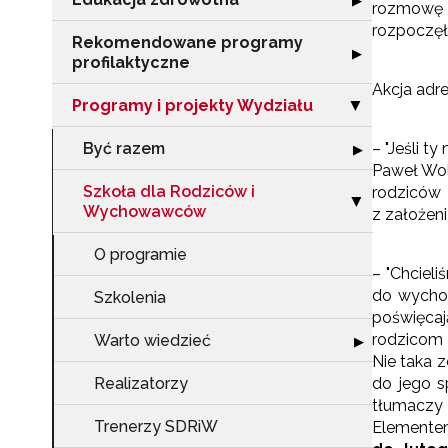
▶
rozmowę z
rozpoczęł
Rekomendowane programy
Rozwiń sekcję 
▶
profilaktyczne
Akcja adr
Programy i projekty Wydziału
Zwiń sekcję "Pr
▶
Być razem
– "Jeśli t
Rozwiń sekcję 
▶
Paweł Woli
Szkoła dla Rodziców i
rodziców
Zwiń sekcję "S
▶
Wychowawców
z założeni
O programie
– "Chciel
do wychow
Szkolenia
poświęcaj
rodzicom 
Warto wiedzieć
Rozwiń sekcję "
▶
Nie taka 
Realizatorzy
do jego s
tłumaczy 
Trenerzy SDRiW
Elemente