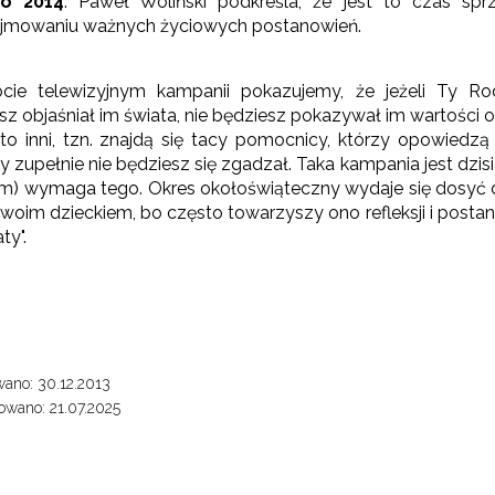
go 2014
. Paweł Woliński podkreśla, że jest to czas spr
jmowaniu ważnych życiowych postanowień.
cie telewizyjnym kampanii pokazujemy, że jeżeli Ty Ro
esz objaśniał im świata, nie będziesz pokazywał im wartości
 to inni, tzn. znajdą się tacy pomocnicy, którzy opowiedz
y zupełnie nie będziesz się zgadzał. Taka kampania jest dzis
em) wymaga tego. Okres okołoświąteczny wydaje się dosyć do
e swoim dzieckiem, bo często towarzyszy ono refleksji i pos
alendarium wydarzeń"
ty".
ano: 30.12.2013
wano: 21.07.2025