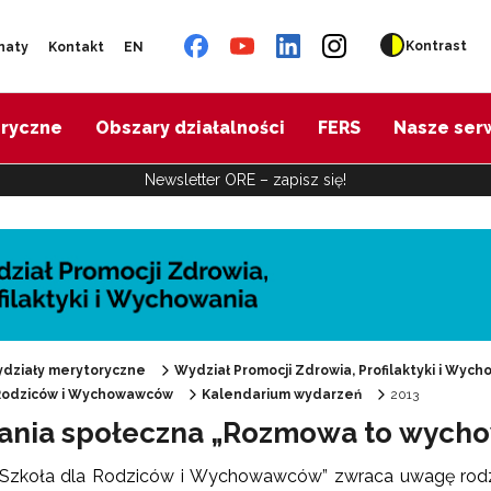
Kontrast
naty
Kontakt
EN
oryczne
Obszary działalności
FERS
Nasze ser
Newsletter ORE – zapisz się!
działy merytoryczne
Wydział Promocji Zdrowia, Profilaktyki i Wych
 Rodziców i Wychowawców
Kalendarium wydarzeń
2013
nia społeczna „Rozmowa to wycho
"Promocja Zdrowia"
Szkoła dla Rodziców i Wychowawców” zwraca uwagę rodzic
Edukacja zdrowotna"