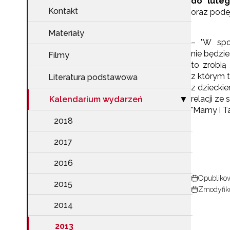
do lute
Kontakt
oraz pode
Materiały
– "W spo
nie będzi
Filmy
to zrobią
z którym t
Literatura podstawowa
z dziecki
relacji z
Kalendarium wydarzeń
Zwiń sekcję "K
▶
"Mamy i Ta
2018
2017
2016
Opublikow
2015
Zmodyfiko
2014
2013