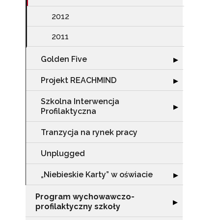
2012
N
2011
Zap
Golden Five
Rozwiń sekcję "
o s
▶
Adr
Projekt REACHMIND
Rozwiń sekcję 
▶
Szkolna Interwencja
Rozwiń sekcję "
▶
Profilaktyczna
W
cel
Tranzycja na rynek pracy
Unplugged
„Niebieskie Karty” w oświacie
Rozwiń sekcję "„
▶
Program wychowawczo-
Rozwiń sekcję 
▶
profilaktyczny szkoły