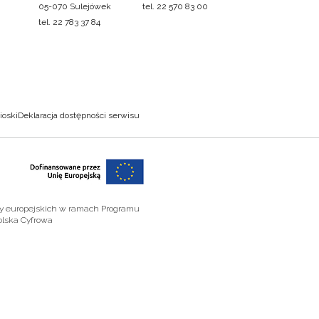
05-070 Sulejówek
tel. 22 570 83 00
tel. 22 783 37 84
ioski
Deklaracja dostępności serwisu
zy europejskich w ramach Programu
olska Cyfrowa