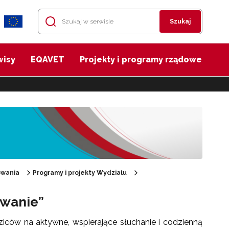
Szukaj
wisy
EQAVET
Projekty i programy rządowe
owania
Programy i projekty Wydziału
wanie”
ów na aktywne, wspierające słuchanie i codzienną