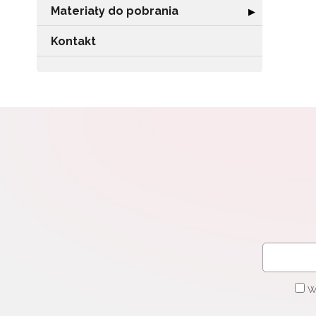
Materiały do pobrania
Rozwiń sekcję "
▶
Kontakt
W