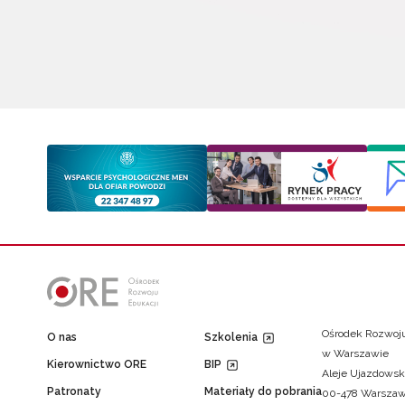
Ośrodek Rozwoju
O nas
Szkolenia
w Warszawie
Kierownictwo ORE
BIP
Aleje Ujazdowsk
Patronaty
Materiały do pobrania
00-478 Warsza