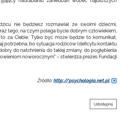
zyjający nadrabianiu zaniedbań wobec najbliższych
dzicu nie będziesz rozmawiał ze swoimi dziećmi,
 oraz tego, na czym polega bycie dobrym człowiekiem,
ą to za Ciebie. Tylko być może będzie to komunikat,
iaj potrzebna, bo sytuacja rodziców (deficytu kontaktu
bry do natchnienia do takiej zmiany, do pogłębienia
tanowieniom noworocznym" – stwierdza prezes Fundacji
Źródło:
http://psychologia.net.pl
Udostępnij