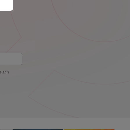
elach