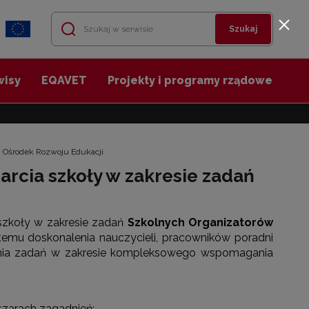
Szukaj
wisy
EQAVET
Projekty i programy rządowe
 – Ośrodek Rozwoju Edukacji
arcia szkoły w zakresie zadań
 szkoły w zakresie zadań
Szkolnych Organizatorów
emu doskonalenia nauczycieli, pracowników poradni
ania zadań w zakresie kompleksowego wspomagania
szarach zagadnień: