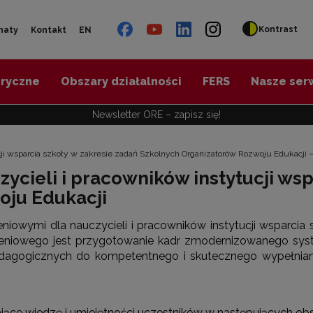
Kontrast
naty
Kontakt
EN
oryczne
Obszary działalności
FERS
Nasze ser
Newsletter ORE – zapisz się!
ucji wsparcia szkoły w zakresie zadań Szkolnych Organizatorów Rozwoju Edukacji
ycieli i pracowników instytucji wsp
oju Edukacji
niowymi dla nauczycieli i pracowników instytucji wsparcia
leniowego jest przygotowanie kadr zmodernizowanego syst
pedagogicznych do kompetentnego i skutecznego wypełni
ające wiedzę i umiejętności uczestników w następujących ob