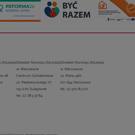
 Edukacji
Ośrodek Rozwoju Edukacji
Ośrodek Rozwoju Edukacji
w Warszawie
w Warszawie
ie 28
Centrum Szkoleniowe
ul. Polna 46A
wa
ul. Paderewskiego 77
00-644 Warszawa
05-070 Sulejówek
tel. 22 570 83 00
tel. 22 783 37 84