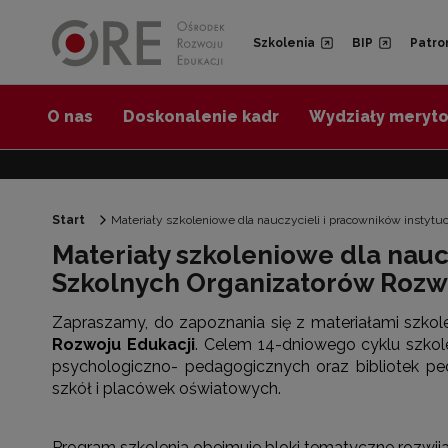
Przejdź do Nawigacji
Przejdź do stopki
Przejdź do treści artykułu
Szkolenia
BIP
Patro
O nas
Doskonalenie kadr
Wydziały meryt
Start
Materiały szkoleniowe dla nauczycieli i pracowników instyt
Materiały szkoleniowe dla naucz
Szkolnych Organizatorów Rozw
Zapraszamy, do zapoznania się z materiałami szkole
Rozwoju Edukacji
. Celem 14-dniowego cyklu szko
psychologiczno- pedagogicznych oraz bibliotek 
szkół i placówek oświatowych.
Program szkolenia obejmuje bloki tematyczne rozwij