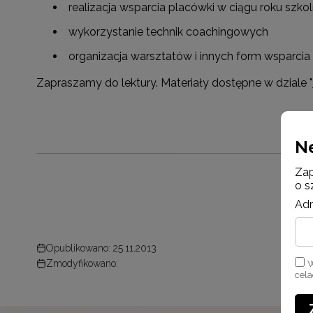
realizacja wsparcia placówki w ciągu roku szko
wykorzystanie technik coachingowych
organizacja warsztatów i innych form wsparcia 
Zapraszamy do lektury. Materiały dostępne w dziale "
N
Zap
o s
Adr
Opublikowano: 25.11.2013
Zmodyfikowano:
W
cel