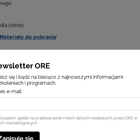
lnego
dla szkoły
Materiały do pobrania
"
ewsletter ORE
isz się i bądź na bieżąco z najnowszymi informacjami
zkoleniach i programach.
es e-mail:
yrażam zgodę na przetwarzanie moich danych osobowych przez ORE w
ach marketingowych.
Zapisuję się