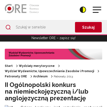
Przejdź do Nawigacji
Przejdź do stopki
Przejdź do treści artykułu
Szukaj
Newsletter ORE – zapisz się!
Start
Wydziały merytoryczne
Wydział Wydawnictw, Upowszechniania Zasobów i Promocji
Patronaty ORE
Archiwum
Patronaty 2013
II Ogólnopolski konkurs
na niemieckojęzyczną i/lub
anglojęzyczną prezentację