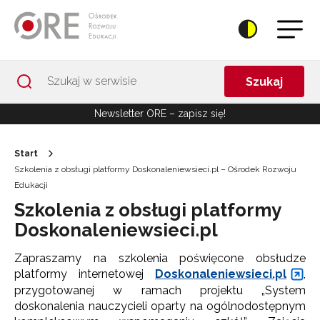
Przejdź do Nawigacji
Przejdź do stopki
Przejdź do treści artykułu
Szukaj
Newsletter ORE – zapisz się!
Start
Szkolenia z obsługi platformy Doskonaleniewsieci.pl – Ośrodek Rozwoju
Edukacji
Szkolenia z obsługi platformy
Doskonaleniewsieci.pl
Zapraszamy na szkolenia poświęcone obsłudze
platformy internetowej
Doskonaleniewsieci.pl
,
przygotowanej w ramach projektu „System
doskonalenia nauczycieli oparty na ogólnodostępnym