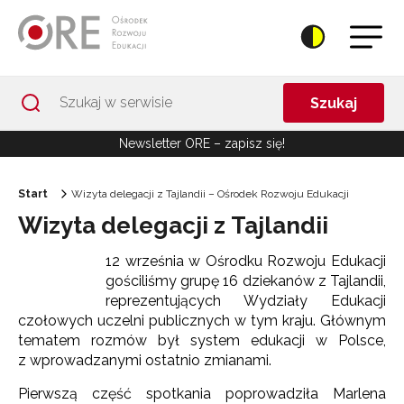
Przejdź do Nawigacji
Przejdź do stopki
Przejdź do treści artykułu
Szukaj
Newsletter ORE – zapisz się!
Start
Wizyta delegacji z Tajlandii – Ośrodek Rozwoju Edukacji
Wizyta delegacji z Tajlandii
12 września w Ośrodku Rozwoju Edukacji
gościliśmy grupę 16 dziekanów z Tajlandii,
reprezentujących Wydziały Edukacji
czołowych uczelni publicznych w tym kraju. Głównym
tematem rozmów był system edukacji w Polsce,
z wprowadzanymi ostatnio zmianami.
Pierwszą część spotkania poprowadziła Marlena