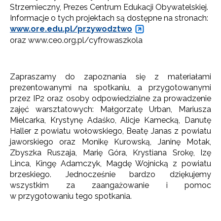
Strzemieczny, Prezes Centrum Edukacji Obywatelskiej.
Informacje o tych projektach są dostępne na stronach:
www.ore.edu.pl/przywodztwo
oraz www.ceo.org.pl/cyfrowaszkola
Zapraszamy do zapoznania się z materiałami
prezentowanymi na spotkaniu, a przygotowanymi
Newsletter ORE
przez IP2 oraz osoby odpowiedzialne za prowadzenie
zajęć warsztatowych: Małgorzatę Urban, Mariusza
Zapisz się i bądź na bieżąco z najnowszymi
informacjami
Mielcarka, Krystynę Adaśko, Alicje Kamecką, Danutę
o szkoleniach i programach.
Haller z powiatu wołowskiego, Beatę Janas z powiatu
Adres e-mail:
jaworskiego oraz Monikę Kurowską, Janinę Motak,
Zbyszka Ruszaja, Marię Góra, Krystiana Srokę, Izę
Linca, Kingę Adamczyk, Magdę Wojnicką z powiatu
brzeskiego. Jednocześnie bardzo dziękujemy
Wyrażam zgodę na przetwarzanie moich danych
wszystkim za zaangażowanie i pomoc
osobowych przez ORE w celach marketingowych.
w przygotowaniu tego spotkania.
Zapisuję się