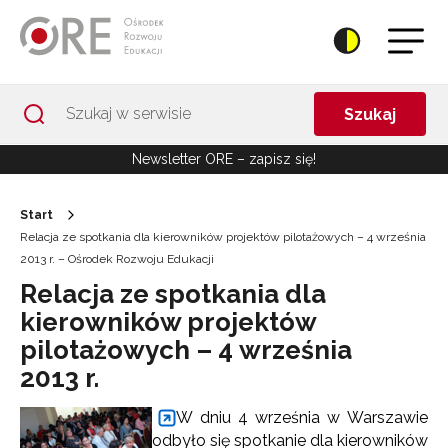
Przejdź do Nawigacji
Przejdź do stopki
Przejdź do treści artykułu
Szukaj
Newsletter ORE – zapisz się!
Start
Relacja ze spotkania dla kierowników projektów pilotażowych – 4 września
2013 r. – Ośrodek Rozwoju Edukacji
Relacja ze spotkania dla
kierowników projektów
pilotażowych – 4 września
2013 r.
W dniu 4 września w Warszawie
odbyło się spotkanie dla kierowników