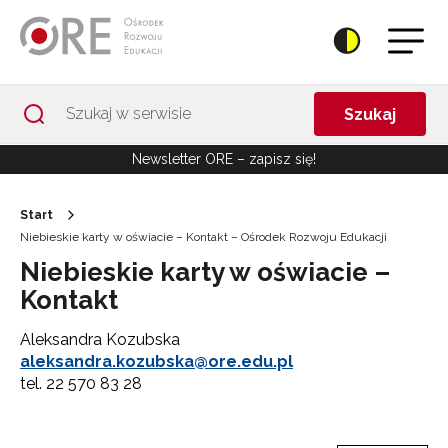
Przejdź do Nawigacji
Przejdź do stopki
Przejdź do treści artykułu
Szukaj
Newsletter ORE – zapisz się!
Start
Niebieskie karty w oświacie – Kontakt – Ośrodek Rozwoju Edukacji
Niebieskie karty w oświacie –
Kontakt
Aleksandra Kozubska
aleksandra.kozubska@ore.edu.pl
tel. 22 570 83 28