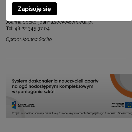
lipca 2013.
Zapisuję się
W razie pytań proszę o kontakt:
Joanna Soćko: joanna.socko@ore.edu.pl
Tel: 48 22 345 37 04
Oprac.: Joanna Soćko