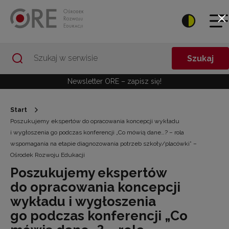
Przejdź do Nawigacji
Przejdź do stopki
Przejdź do treści artykułu
Szukaj
Newsletter ORE – zapisz się!
Start
Poszukujemy ekspertów do opracowania koncepcji wykładu
i wygłoszenia go podczas konferencji „Co mówią dane…? – rola
wspomagania na etapie diagnozowania potrzeb szkoły/placówki” –
Ośrodek Rozwoju Edukacji
Poszukujemy ekspertów
do opracowania koncepcji
wykładu i wygłoszenia
go podczas konferencji „Co