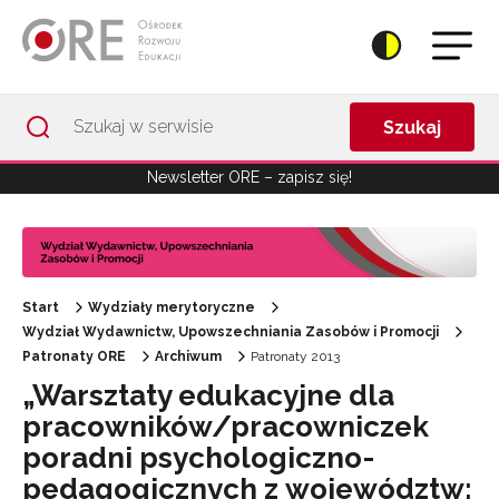
Przejdź do Nawigacji
Przejdź do stopki
Przejdź do treści artykułu
Szukaj
Newsletter ORE – zapisz się!
Start
Wydziały merytoryczne
Wydział Wydawnictw, Upowszechniania Zasobów i Promocji
Patronaty ORE
Archiwum
Patronaty 2013
„Warsztaty edukacyjne dla
pracowników/pracowniczek
poradni psychologiczno-
pedagogicznych z województw: