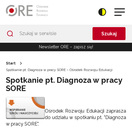
Przejdź do Nawigacji
Przejdź do stopki
Przejdź do treści artykułu
Szukaj
Newsletter ORE – zapisz się!
Start
Spotkanie pt. Diagnoza w pracy SORE – Ośrodek Rozwoju Edukacji
Spotkanie pt. Diagnoza w pracy
SORE
Ośrodek Rozwoju Edukacji zaprasza
do udziału w spotkaniu pt. "Diagnoza
w pracy SORE".