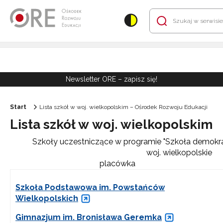
Przejdź do Nawigacji
Przejdź do stopki
Przejdź do treści artykułu
Newsletter ORE – zapisz się!
Start
Lista szkół w woj. wielkopolskim – Ośrodek Rozwoju Edukacji
Lista szkół w woj. wielkopolskim
Szkoły uczestniczące w programie "Szkoła demokra
woj. wielkopolskie
placówka
Szkoła Podstawowa im. Powstańców
Wielkopolskich
Gimnazjum im. Bronisława Geremka