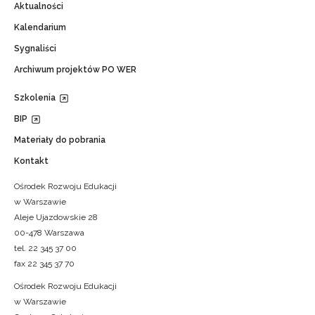
Aktualności
Kalendarium
Sygnaliści
Wyrażam zgodę na przetwarzanie moich danych oso
celach marketingowych.
Archiwum projektów PO WER
Zapisuję się
Szkolenia
BIP
Materiały do pobrania
Kontakt
Ośrodek Rozwoju Edukacji
w Warszawie
Aleje Ujazdowskie 28
00-478 Warszawa
tel. 22 345 37 00
fax 22 345 37 70
Ośrodek Rozwoju Edukacji
w Warszawie