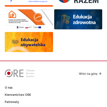
Wróć na górę
Newsletter ORE
O nas
Zapisz się i bądź na bieżąco z najnowszymi in
Kierownictwo ORE
o szkoleniach i programach.
Patronaty
Adres e-mail: