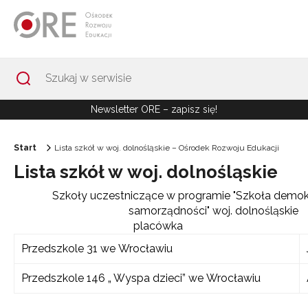
Przejdź do Nawigacji
Przejdź do stopki
Przejdź do treści artykułu
Newsletter ORE – zapisz się!
Start
Lista szkół w woj. dolnośląskie – Ośrodek Rozwoju Edukacji
Lista szkół w woj. dolnośląskie
Szkoły uczestniczące w programie "Szkoła demokr
samorządności" woj. dolnośląskie
placówka
Przedszkole 31 we Wrocławiu
Przedszkole 146 „ Wyspa dzieci” we Wrocławiu