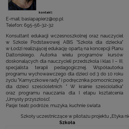
kontakt:
E-mail: basiapapierz@op.pl
Telefon: 695-56-32-32
Konsultant edukacji wczesnoszkolnej oraz nauczyciel
w Szkole Podstawowej ABiS "Szkoła dla dziecka"
w Łodzi realizującej edukację opartą na koncepcji Planu
Daltońskiego. Autorka wielu programów kursów
doskonalących dla nauczycieli przedszkola i klas I – III,
specjalista terapii pedagogicznej. Współautorka
programu wychowawczego dla dzieci od 3 do 10 roku
życiu "Kamyczkowe rady" i podręcznika pomocniczego
dla dzieci sześcioletnich " W krainie sześciolatka"
oraz programu nauczania dla I etapu kształcenia
„Umysły przyszłości’.
Pasje: teatr, podróże, muzyka, kuchnie świata
Szkoły uczestniczące w pilotażu projektu „Etyka ni
Szkoła