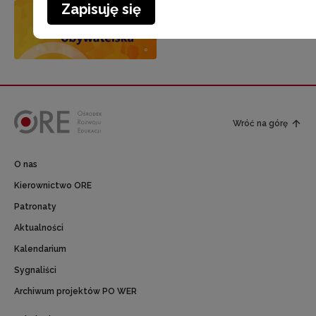
Zapisuję się
Wróć na górę
O nas
Kierownictwo ORE
Patronaty
Aktualności
Kalendarium
Sygnaliści
Archiwum projektów PO WER