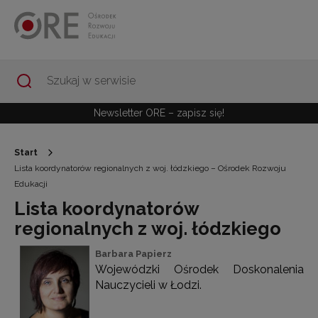
Przejdź do Nawigacji
Przejdź do stopki
Przejdź do treści artykułu
Newsletter ORE – zapisz się!
Start
Lista koordynatorów regionalnych z woj. łódzkiego – Ośrodek Rozwoju
Edukacji
Lista koordynatorów
regionalnych z woj. łódzkiego
Barbara Papierz
Wojewódzki Ośrodek Doskonalenia
Nauczycieli w Łodzi.