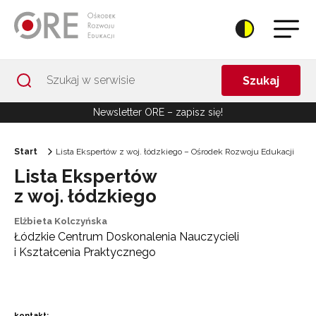
Przejdź do Nawigacji
Przejdź do stopki
Przejdź do treści artykułu
Szukaj
Newsletter ORE – zapisz się!
Start
Lista Ekspertów z woj. łódzkiego – Ośrodek Rozwoju Edukacji
Lista Ekspertów
z woj. łódzkiego
Elżbieta Kolczyńska
Łódzkie Centrum Doskonalenia Nauczycieli
i Kształcenia Praktycznego
kontakt: