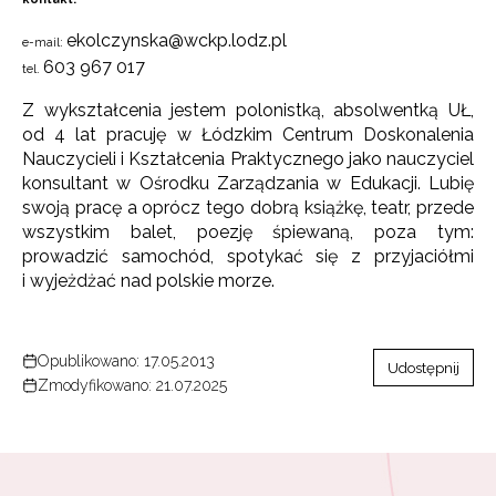
ekolczynska@wckp.lodz.pl
e-mail:
603 967 017
tel.
Z wykształcenia jestem polonistką, absolwentką UŁ,
od 4 lat pracuję w Łódzkim Centrum Doskonalenia
Nauczycieli i Kształcenia Praktycznego jako nauczyciel
konsultant w Ośrodku Zarządzania w Edukacji. Lubię
swoją pracę a oprócz tego dobrą książkę, teatr, przede
wszystkim balet, poezję śpiewaną, poza tym:
prowadzić samochód, spotykać się z przyjaciółmi
i wyjeżdżać nad polskie morze.
Opublikowano: 17.05.2013
Udostępnij
Zmodyfikowano: 21.07.2025