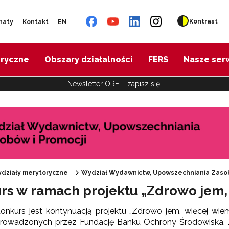
Kontrast
naty
Kontakt
EN
oryczne
Obszary działalności
FERS
Nasze ser
Newsletter ORE – zapisz się!
Materiały informacyjne ORE"
działy merytoryczne
Wydział Wydawnictw, Upowszechniania Zasob
rs w ramach projektu „Zdrowo jem,
tronaty ORE"
onkurs jest kontynuacją projektu „Zdrowo jem, więcej 
rowadzonych przez Fundację Banku Ochrony Środowiska. Z