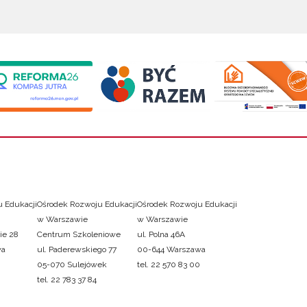
 Edukacji
Ośrodek Rozwoju Edukacji
Ośrodek Rozwoju Edukacji
w Warszawie
w Warszawie
ie 28
Centrum Szkoleniowe
ul. Polna 46A
wa
ul. Paderewskiego 77
00-644 Warszawa
05-070 Sulejówek
tel. 22 570 83 00
tel. 22 783 37 84