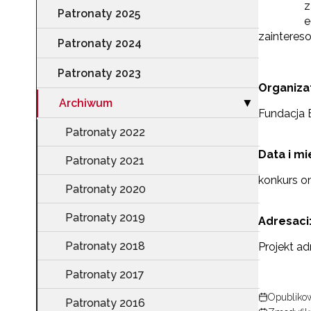
z
Patronaty 2025
e
zainteres
Patronaty 2024
Patronaty 2023
Organiza
Archiwum
Zwiń sekcję "A
▶
Fundacja 
Patronaty 2022
Data i mi
Patronaty 2021
konkurs on-
Patronaty 2020
Patronaty 2019
Adresaci
Patronaty 2018
Projekt a
Patronaty 2017
Opublikow
Patronaty 2016