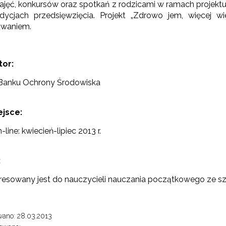
ajęć, konkursów oraz spotkań z rodzicami w ramach projekt
dycjach przedsięwzięcia. Projekt „Zdrowo jem, więcej wi
owaniem.
tor:
rchiwum"
Banku Ochrony Środowiska
ejsce:
line: kwiecień-lipiec 2013 r.
:
dresowany jest do nauczycieli nauczania początkowego ze s
ano: 28.03.2013