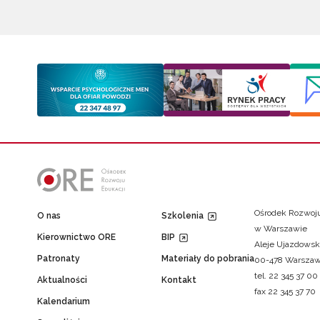
Ośrodek Rozwoju
O nas
Szkolenia
w Warszawie
Kierownictwo ORE
BIP
Aleje Ujazdowsk
Patronaty
Materiały do pobrania
00-478 Warsza
tel. 22 345 37 00
Aktualności
Kontakt
fax 22 345 37 70
Kalendarium