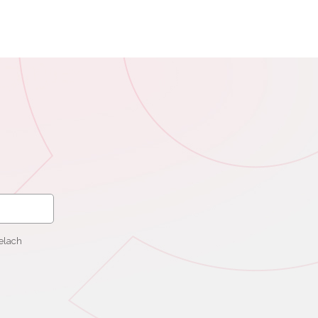
elach