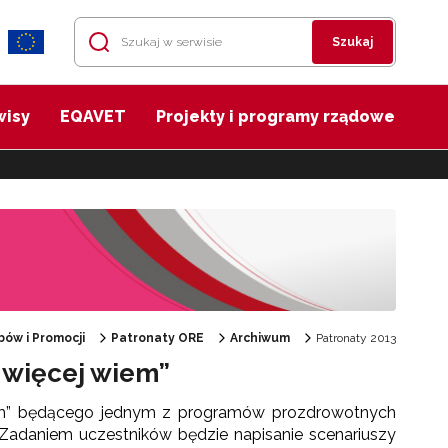
Szukaj
wisy
EQAVET
Projekty i programy rządowe
ów i Promocji
Patronaty ORE
Archiwum
Patronaty 2013
 więcej wiem”
wiem” będącego jednym z programów prozdrowotnych
adaniem uczestników będzie napisanie scenariuszy