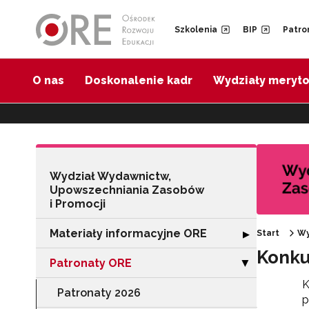
Przejdź do Nawigacji
Przejdź do stopki
Przejdź do treści artykułu
Szkolenia
BIP
Patro
O nas
Doskonalenie kadr
Wydziały meryt
Wydział Wydawnictw,
Upowszechniania Zasobów
i Promocji
Materiały informacyjne ORE
Rozwiń sekcję "
▶
Start
Wy
Konku
Patronaty ORE
Zwiń sekcję "Pa
▶
K
Patronaty 2026
p