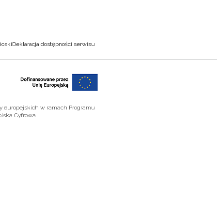
ioski
Deklaracja dostępności serwisu
zy europejskich w ramach Programu
olska Cyfrowa