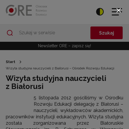
Przejdź do Nawigacji
Przejdź do stopki
Przejdź do treści artykułu
Szukaj
Newsletter ORE – zapisz się!
Start
Wizyta studyjna nauczycieli z Białorusi – Ośrodek Rozwoju Edukacji
Wizyta studyjna nauczycieli
z Białorusi
5 listopada 2012 gościliśmy w Ośrodku
Rozwoju Edukacji delegację z Białorusi –
nauczycieli, wykładowców akademickich,
pracowników instytucji edukacyjnych. Wizyta studyjna
została zorganizowana przez Białoruskie