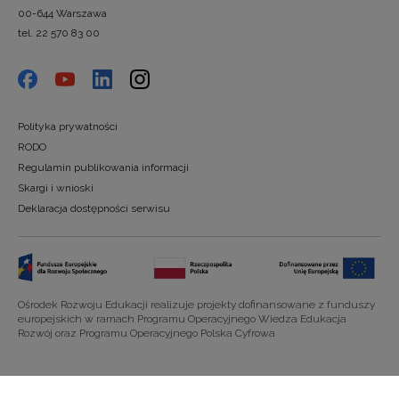
00-644 Warszawa
tel. 22 570 83 00
Polityka prywatności
RODO
Regulamin publikowania informacji
Skargi i wnioski
Deklaracja dostępności serwisu
Ośrodek Rozwoju Edukacji realizuje projekty dofinansowane z funduszy
europejskich w ramach Programu Operacyjnego Wiedza Edukacja
Rozwój oraz Programu Operacyjnego Polska Cyfrowa