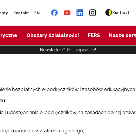
Kontrast
naty
Kontakt
EN
oryczne
Obszary działalności
FERS
Nasze ser
Newsletter ORE – zapisz się!
ienie bezpłatnych e-podręczników i zasobów edukacyjnych n
tu:
 i udostępniania e-podręczników na zasadach pełnej otwart
ręczników do kształcenia ogólnego;