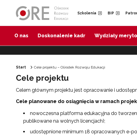
Przejdź do Nawigacji
Przejdź do stopki
Przejdź do treści artykułu
Szkolenia
BIP
Patro
O nas
Doskonalenie kadr
Wydziały meryt
Start
Cele projektu – Ośrodek Rozwoju Edukacji
Cele projektu
Celem głównym projektu jest opracowanie i udostępn
Cele planowane do osiągnięcia w ramach projek
nowoczesna platforma edukacyjna do tworzenia
publikowane na wolnych licencjach);
udostępnione minimum 18 opracowanych e-pod