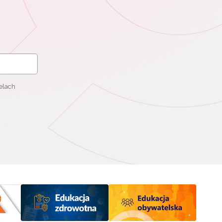
elach