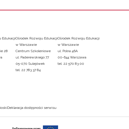
 Edukacji
Ośrodek Rozwoju Edukacji
Ośrodek Rozwoju Edukacji
w Warszawie
w Warszawie
ie 28
Centrum Szkoleniowe
ul. Polna 46A
wa
ul. Paderewskiego 77
00-644 Warszawa
05-070 Sulejówek
tel. 22 570 83 00
tel. 22 783 37 84
ioski
Deklaracja dostępności serwisu