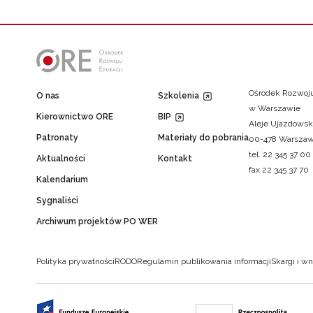
Ośrodek Rozwoju
O nas
Szkolenia
w Warszawie
Kierownictwo ORE
BIP
Aleje Ujazdowsk
Patronaty
Materiały do pobrania
00-478 Warsza
tel. 22 345 37 00
Aktualności
Kontakt
fax 22 345 37 70
Kalendarium
Sygnaliści
Archiwum projektów PO WER
Polityka prywatności
RODO
Regulamin publikowania informacji
Skargi i wn