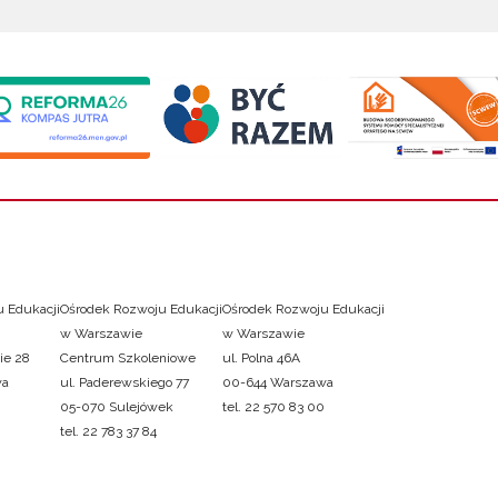
 Edukacji
Ośrodek Rozwoju Edukacji
Ośrodek Rozwoju Edukacji
w Warszawie
w Warszawie
ie 28
Centrum Szkoleniowe
ul. Polna 46A
wa
ul. Paderewskiego 77
00-644 Warszawa
05-070 Sulejówek
tel. 22 570 83 00
tel. 22 783 37 84