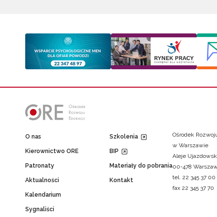
Ośrodek Rozwoju
O nas
Szkolenia
w Warszawie
Kierownictwo ORE
BIP
Aleje Ujazdowsk
Patronaty
Materiały do pobrania
00-478 Warsza
tel. 22 345 37 00
Aktualności
Kontakt
fax 22 345 37 70
Kalendarium
Sygnaliści