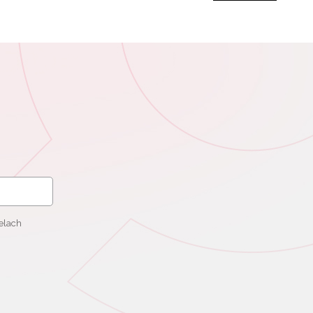
elach