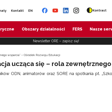
Kontrast
naty
Kontakt
EN
oryczne
Obszary działalności
FERS
Nasze ser
Newsletter ORE – zapisz się!
rznego wsparcia” – Ośrodek Rozwoju Edukacji
acja ucząca się – rola zewnętrznego
ników ODN, animatorów oraz SORE na spotkania pt. „Szkoł