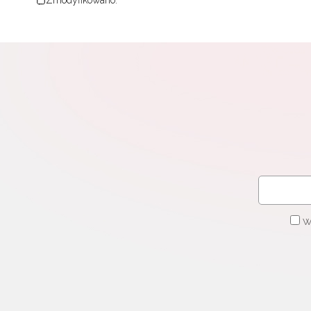
Zmodyfikowano:
W