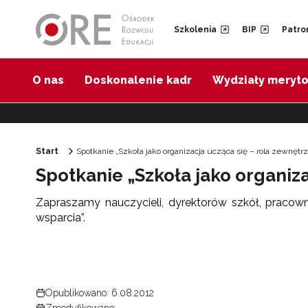
Przejdź do Nawigacji
Przejdź do stopki
Przejdź do treści artykułu
Szkolenia
BIP
Patro
O nas
Doskonalenie kadr
Wydziały meryt
Start
Spotkanie „Szkoła jako organizacja ucząca się – rola zewnęt
Spotkanie „Szkoła jako organiz
Zapraszamy nauczycieli, dyrektorów szkół, pracow
wsparcia”.
Opublikowano: 6.08.2012