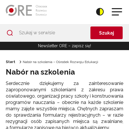
Przejdź do Nawigacji
Przejdź do stopki
Przejdź do treści artykułu
Szukaj
Newsletter ORE – zapisz się!
Start
Nabór na szkolenia – Ośrodek Rozwoju Edukacji
Nabór na szkolenia
Serdecznie dziękujemy za zainteresowanie
zaproponowanymi szkoleniami z zakresu prawa
oświatowego, organizacji pracy szkoły i konstruowania
programów nauczania – obecnie na każde szkolenie
mamy zajęte wszystkie miejsca. Chętnych zapraszam
do sprawdzania formularzy rejestracyjnych – w razie
rezygnacji osób zapisanych miejsca są zwalniane,
a formularze zapisowe na bieżąco aktualizujemy.