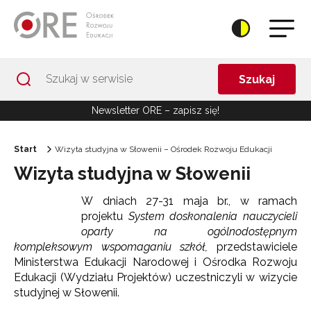
Przejdź do Nawigacji
Przejdź do stopki
Przejdź do treści artykułu
Szukaj
Newsletter ORE – zapisz się!
Start
Wizyta studyjna w Słowenii – Ośrodek Rozwoju Edukacji
Wizyta studyjna w Słowenii
W dniach 27-31 maja br., w ramach
projektu
System doskonalenia nauczycieli
oparty na ogólnodostępnym
kompleksowym wspomaganiu szkół,
przedstawiciele
Ministerstwa Edukacji Narodowej i Ośrodka Rozwoju
Edukacji (Wydziału Projektów) uczestniczyli w wizycie
studyjnej w Słowenii.