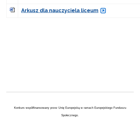
Arkusz dla nauczyciela liceum
Konkurs współfinansowany przez Unię Europejską w ramach Europejskiego Funduszu
Społecznego.