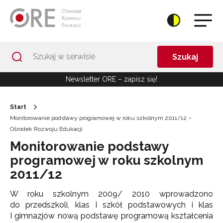
Przejdź do Nawigacji
Przejdź do stopki
Przejdź do treści artykułu
Szukaj
Newsletter ORE – zapisz się!
Start
Monitorowanie podstawy programowej w roku szkolnym 2011/12 –
Ośrodek Rozwoju Edukacji
Monitorowanie podstawy
programowej w roku szkolnym
2011/12
W roku szkolnym 2009/ 2010 wprowadzono
do przedszkoli, klas I szkół podstawowych i klas
I gimnazjów nową podstawę programową kształcenia