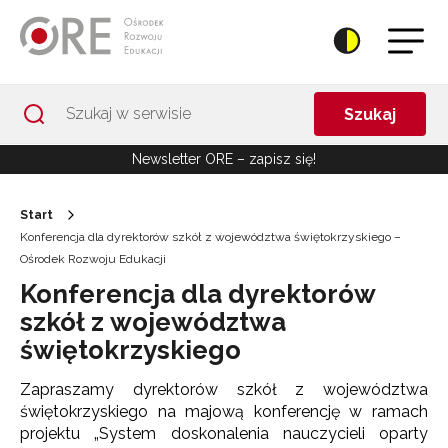
Przejdź do Nawigacji
Przejdź do stopki
Przejdź do treści artykułu
Szukaj
Newsletter ORE – zapisz się!
Start
Konferencja dla dyrektorów szkół z województwa świętokrzyskiego –
Ośrodek Rozwoju Edukacji
Konferencja dla dyrektorów
szkół z województwa
świętokrzyskiego
Zapraszamy dyrektorów szkół z województwa
świętokrzyskiego na majową konferencję w ramach
projektu „System doskonalenia nauczycieli oparty