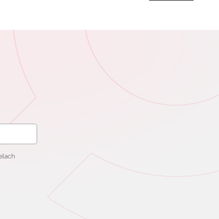
elach