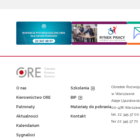
Ośrodek Rozwoju
O nas
Szkolenia
w Warszawie
Kierownictwo ORE
BIP
Aleje Ujazdowsk
Patronaty
Materiały do pobrania
00-478 Warsza
tel. 22 345 37 00
Aktualności
Kontakt
fax 22 345 37 70
Kalendarium
Sygnaliści