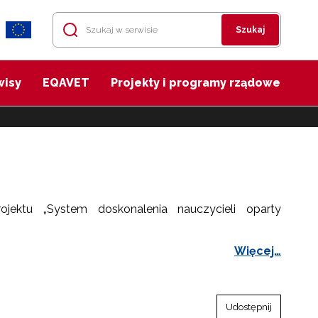
Szukaj
wisy
EQAVET
Projekty i programy rządowe
ektu „System doskonalenia nauczycieli oparty
Więcej…
Udostępnij