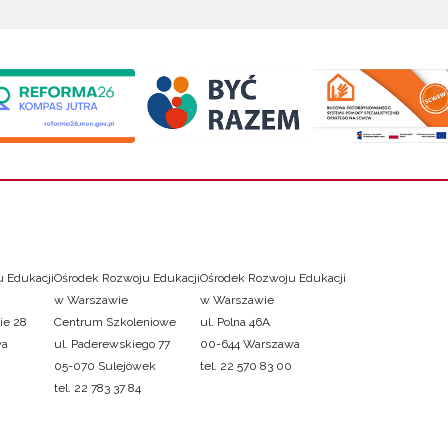
 Edukacji
Ośrodek Rozwoju Edukacji
Ośrodek Rozwoju Edukacji
w Warszawie
w Warszawie
ie 28
Centrum Szkoleniowe
ul. Polna 46A
wa
ul. Paderewskiego 77
00-644 Warszawa
05-070 Sulejówek
tel. 22 570 83 00
tel. 22 783 37 84