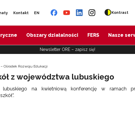
Kontrast
naty
Kontakt
EN
oryczne
Obszary działalności
FERS
Nasze ser
Newsletter ORE – zapisz się!
 – Ośrodek Rozwoju Edukacji
kół z województwa lubuskiego
ubuskiego na kwietniową konferencję w ramach proj
zkół”.