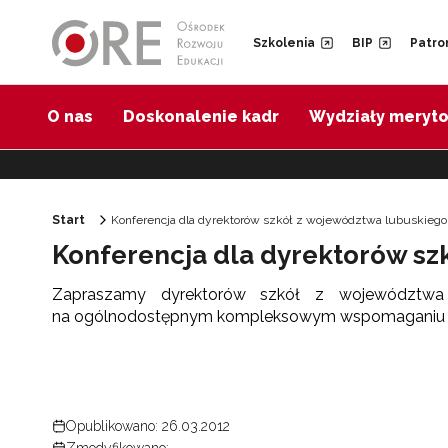
Przejdź do Nawigacji
Przejdź do stopki
Przejdź do treści artykułu
Szkolenia
BIP
Patro
O nas
Doskonalenie kadr
Wydziały meryt
Start
Konferencja dla dyrektorów szkół z województwa lubuskiego
Konferencja dla dyrektorów sz
Zapraszamy dyrektorów szkół z województwa l
na ogólnodostępnym kompleksowym wspomaganiu s
Opublikowano: 26.03.2012