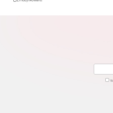
Zmodyfikowano:
W