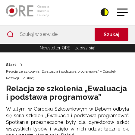
Przejdź do Nawigacji
Przejdź do stopki
Przejdź do treści artykułu
Szukaj
Newsletter ORE – zapisz się!
Start
Relacja ze szkolenia „Ewaluacja i podstawa programowa” – Ośrodek
Rozwoju Edukacji
Relacja ze szkolenia „Ewaluacja
i podstawa programowa”
W lutym, w Ośrodku Szkoleniowym w Dębem odbyła
się seria szkoleń „Ewaluacja i podstawa programowa”.
Spotkania przeznaczone były dla dyrektorów szkół
wszystkich typów i wzięło w nich udział łącznie ok.