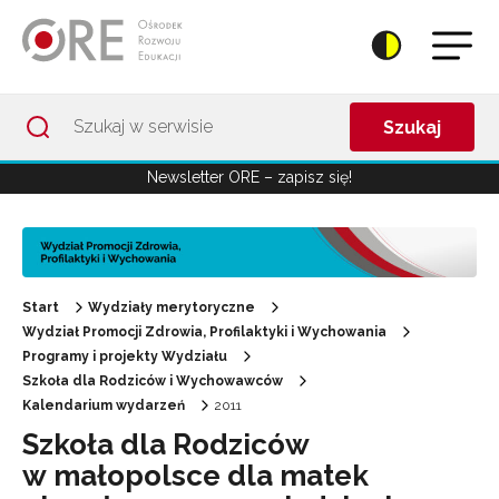
Przejdź do Nawigacji
Przejdź do stopki
Przejdź do treści artykułu
Szukaj
Newsletter ORE – zapisz się!
Start
Wydziały merytoryczne
Wydział Promocji Zdrowia, Profilaktyki i Wychowania
Programy i projekty Wydziału
Szkoła dla Rodziców i Wychowawców
Kalendarium wydarzeń
2011
Szkoła dla Rodziców
w małopolsce dla matek