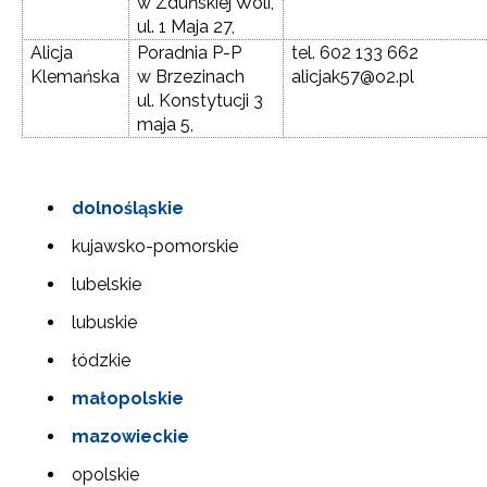
w Zduńskiej Woli,
ul. 1 Maja 27,
Alicja
Poradnia P-P
tel. 602 133 662
Klemańska
w Brzezinach
alicjak57@o2.pl
ul. Konstytucji 3
maja 5,
dolnośląskie
kujawsko-pomorskie
lubelskie
lubuskie
łódzkie
małopolskie
mazowieckie
opolskie