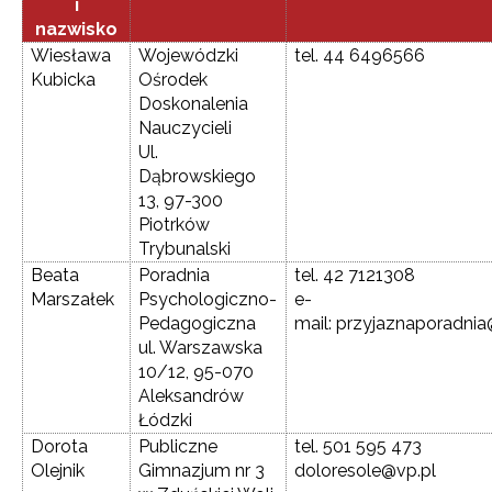
i
nazwisko
Wiesława
Wojewódzki
tel. 44 6496566
Kubicka
Ośrodek
Doskonalenia
Nauczycieli
Ul.
Dąbrowskiego
13, 97-300
Piotrków
Trybunalski
Beata
Poradnia
tel. 42 7121308
Marszałek
Psychologiczno-
e-
Pedagogiczna
mail: przyjaznaporadnia
ul. Warszawska
10/12, 95-070
Aleksandrów
Łódzki
Dorota
Publiczne
tel. 501 595 473
Olejnik
Gimnazjum nr 3
doloresole@vp.pl