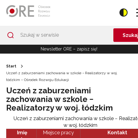
Przejdź do Nawigacji
Przejdź do stopki
Przejdź do treści artykułu
Szuka
Newsletter ORE – zapisz się!
Start
Uczeń z zaburzeniami zachowania w szkole − Realizatorzy w woj.
łódzkim – Ośrodek Rozwoju Edukacji
Uczeń z zaburzeniami
zachowania w szkole −
Realizatorzy w woj. łódzkim
Uczeń z zaburzeniami zachowania w szkole − Realizat
w woj. łódzkim
Imię
Miejsce pracy
Kontakt