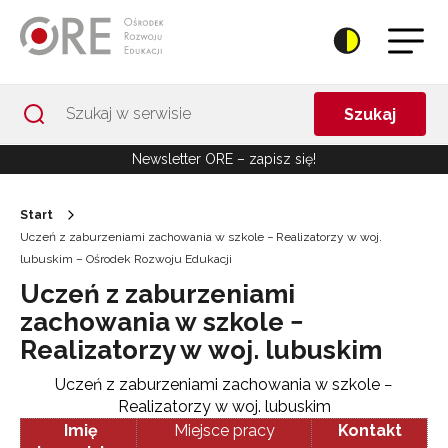
Przejdź do Nawigacji
Przejdź do stopki
Przejdź do treści artykułu
Szukaj
Newsletter ORE – zapisz się!
Start
Uczeń z zaburzeniami zachowania w szkole − Realizatorzy w woj.
lubuskim – Ośrodek Rozwoju Edukacji
Uczeń z zaburzeniami
zachowania w szkole −
Realizatorzy w woj. lubuskim
Uczeń z zaburzeniami zachowania w szkole −
Realizatorzy w woj. lubuskim
Imię
Miejsce pracy
Kontakt