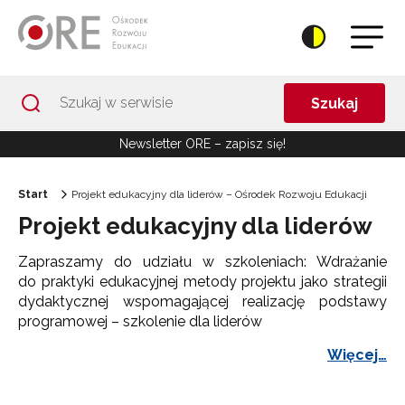
Przejdź do Nawigacji
Przejdź do stopki
Przejdź do treści artykułu
Szukaj
Newsletter ORE – zapisz się!
Start
Projekt edukacyjny dla liderów – Ośrodek Rozwoju Edukacji
Projekt edukacyjny dla liderów
Zapraszamy do udziału w szkoleniach: Wdrażanie
do praktyki edukacyjnej metody projektu jako strategii
dydaktycznej wspomagającej realizację podstawy
programowej – szkolenie dla liderów
Więcej…